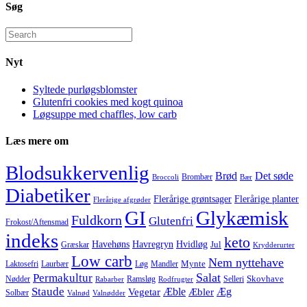
Søg
Nyt
Syltede purløgsblomster
Glutenfri cookies med kogt quinoa
Løgsuppe med chaffles, low carb
Læs mere om
Blodsukkervenlig
Brød
Det søde
Broccoli
Brombær
Bær
Diabetiker
Flerårige grøntsager
Flerårige planter
Flerårige afgrøder
GI
Glykæmisk
Fuldkorn
Glutenfri
Frokost/Aftensmad
indeks
keto
Havehøns
Hvidløg
Havregryn
Jul
Græskar
Krydderurter
Low carb
Nem nyttehave
Laktosefri
Mynte
Laurbær
Løg
Mandler
Salat
Permakultur
Skovhave
Selleri
Nødder
Ramsløg
Rodfrugter
Rabarber
Staude
Æble
Æg
Vegetar
Æbler
Solbær
Valnødder
Valnød