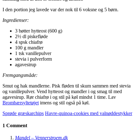
I den portion jeg lavede var der nok til 6 voksne og 5 børn.
Ingredienser:
3 bøtter hytteost (600 g)
2½ dl piskefløde
4 spsk chiafrø
100 g mandler
1 tsk vanillepulver
stevia i pulverform
agavesirup
Fremgangsmåde:
Smut og hak mandlerne. Pisk fløden til skum sammen med stevia
og vanillepulver. Vend hytteost og mandler i og smag til med
agavesirup. Rør chiafrø i og stil på køl mindst 1 time. Lav
Brombærsyltetøjet
imens og stil også på køl.
Sprøde græskarchips
Havre-quinoa-cookies med valnøddestykker
1 Comment
Mandel – Vennerstroem.dk