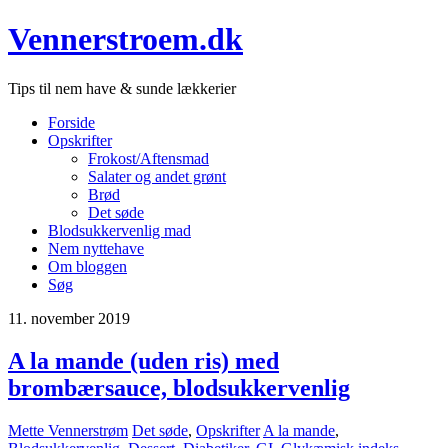
Vennerstroem.dk
Tips til nem have & sunde lækkerier
Forside
Opskrifter
Frokost/Aftensmad
Salater og andet grønt
Brød
Det søde
Blodsukkervenlig mad
Nem nyttehave
Om bloggen
Søg
11. november 2019
A la mande (uden ris) med
brombærsauce, blodsukkervenlig
Mette Vennerstrøm
Det søde
,
Opskrifter
A la mande
,