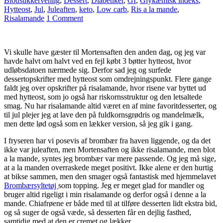
Blodsukkervenlig
,
Dessert
,
Diabetiker
,
GI
,
Glykæmisk indeks
,
Hytteost
,
Jul
,
Juleaften
,
keto
,
Low carb
,
Ris a la mande
,
Risalamande
1 Comment
Vi skulle have gæster til Mortensaften den anden dag, og jeg var
havde halvt om halvt ved en fejl købt 3 bøtter hytteost, hvor
udløbsdatoen nærmede sig. Derfor sad jeg og surfede
dessertopskrifter med hytteost som omdrejningspunkt. Flere gange
faldt jeg over opskrifter på risalamande, hvor risene var byttet ud
med hytteost, som jo også har riskornsstruktur og den letsaltede
smag. Nu har risalamande altid været en af mine favoritdesserter, og
til jul plejer jeg at lave den på fuldkornsgrødris og mandelmælk,
men dette lød også som en lækker version, så jeg gik i gang.
I fryseren har vi posevis af brombær fra haven liggende, og da det
ikke var juleaften, men Mortensaften og ikke risalamande, men blot
a la mande, syntes jeg brombær var mere passende. Og jeg må sige,
at a la manden overraskede meget positivt. Ikke alene er den hurtig
at bikse sammen, men den smager også fantastisk med hjemmelavet
Brombærsyltetøj
som topping. Jeg er meget glad for mandler og
bruger altid rigeligt i min risalamande og derfor også i denne a la
mande. Chiafrøene er både med til at tilføre desserten lidt ekstra bid,
og så suger de også væde, så desserten får en dejlig fasthed,
samtidig med at den er cremet og lækker.