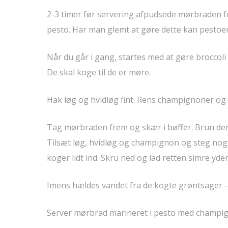
2-3 timer før servering afpudsede mørbraden f
pesto. Har man glemt at gøre dette kan pestoen
Når du går i gang, startes med at gøre broccoli 
De skal koge til de er møre.
Hak løg og hvidløg fint. Rens champignoner og s
Tag mørbraden frem og skær i bøffer. Brun den 
Tilsæt løg, hvidløg og champignon og steg nogle
koger lidt ind. Skru ned og lad retten simre yde
Imens hældes vandet fra de kogte grøntsager – l
Server mørbrad marineret i pesto med champig