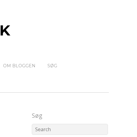
K
OM BLOGGEN
SØG
Søg