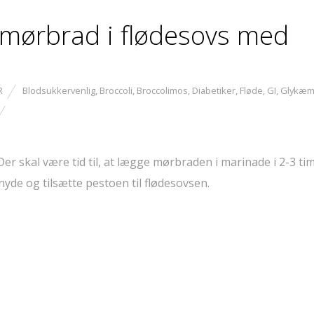
emørbrad i flødesovs med
R
Blodsukkervenlig
,
Broccoli
,
Broccolimos
,
Diabetiker
,
Fløde
,
GI
,
Glykæm
 skal være tid til, at lægge mørbraden i marinade i 2-3 tim
yde og tilsætte pestoen til flødesovsen.