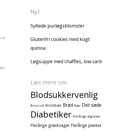
Nyt
Syltede purløgsblomster
isk
Glutenfri cookies med kogt
quinoa
Løgsuppe med chaffles, low carb
er.
Læs mere om
Blodsukkervenlig
Brød
Det søde
Brombær
Broccoli
Bær
Diabetiker
Flerårige afgrøder
Flerårige grøntsager
Flerårige planter