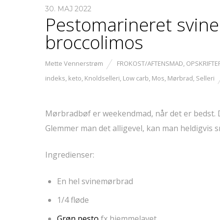
30. MAJ 2022
Pestomarineret svin
broccolimos
Mette Vennerstrøm
FROKOST/AFTENSMAD
,
OPSKRIFTE
indeks
,
keto
,
Knoldselleri
,
Low carb
,
Mos
,
Mørbrad
,
Selleri
Mørbradbøf er weekendmad, når det er bedst. Der
Glemmer man det alligevel, kan man heldigvis sn
Ingredienser:
En hel svinemørbrad
1/4 fløde
Grøn pesto
fx hjemmelavet