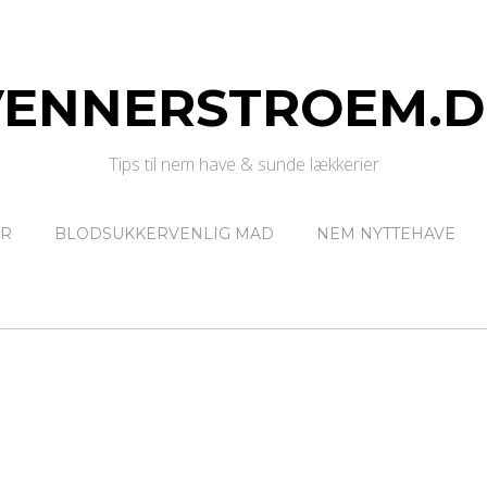
VENNERSTROEM.D
Tips til nem have & sunde lækkerier
ER
BLODSUKKERVENLIG MAD
NEM NYTTEHAVE