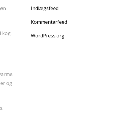
røn
Indlægsfeed
Kommentarfeed
i kog.
WordPress.org
varme.
ler og
s.