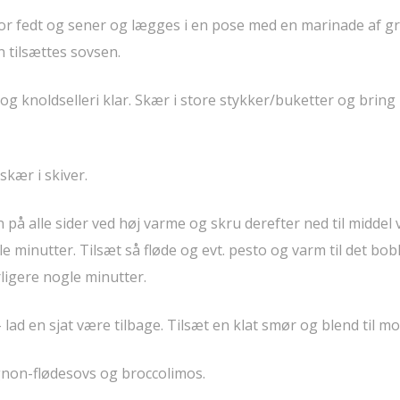
or fedt og sener og lægges i en pose med en marinade af g
 tilsættes sovsen.
og knoldselleri klar. Skær i store stykker/buketter og bring 
kær i skiver.
på alle sider ved høj varme og skru derefter ned til middel 
 minutter. Tilsæt så fløde og evt. pesto og varm til det bob
rligere nogle minutter.
ad en sjat være tilbage. Tilsæt en klat smør og blend til mo
non-flødesovs og broccolimos.