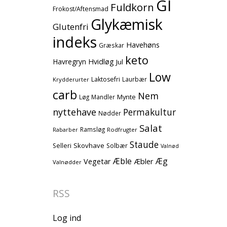
GI
Fuldkorn
Frokost/Aftensmad
Glykæmisk
Glutenfri
indeks
Havehøns
Græskar
keto
Havregryn
Hvidløg
Jul
Low
Laktosefri
Laurbær
Krydderurter
carb
Nem
Mynte
Løg
Mandler
nyttehave
Permakultur
Nødder
Salat
Ramsløg
Rodfrugter
Rabarber
Staude
Skovhave
Selleri
Solbær
Valnød
Æble
Æg
Vegetar
Æbler
Valnødder
RSS
Log ind