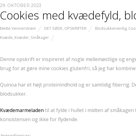
29. OKTOBER 2023
Cookies med kvædefyld, bl
Mette Vennerstrøm
DET SØDE
,
OPSKRIFTER
Blodsukkervenlig
,
Coo
Kvæde
,
Kvæder
,
Småkager
Denne opskrift er inspireret af nogle mellemøstlige og enge
brug for at gøre mine cookies glutenfri, så jeg har kombinere
Quinoa har et højt proteinindhold og er samtidig fiberrig. 
blodsukker.
Kvædemarmeladen
til at fylde i hullet i midten af småkagen
konsistensen og ikke for flydende.
Ingredienser: