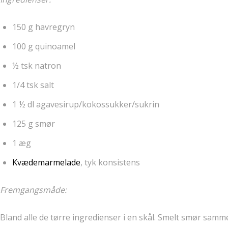
150 g havregryn
100 g quinoamel
½ tsk natron
1/4 tsk salt
1 ½ dl agavesirup/kokossukker/sukrin
125 g smør
1 æg
Kvædemarmelade
, tyk konsistens
Fremgangsmåde:
Bland alle de tørre ingredienser i en skål. Smelt smør sam