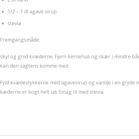
1/2 – 1 dl agave sirup
stevia
Fremgangsmåde:
skyl og gnid kvæderne. Fjern kernehus og skær i mindre både e
kan den sagtens komme med.
Fyld kvædestykkerne med agavesirup og vanilje i en gryde m
kæderne er kogt helt ud. Smag til med stevia.