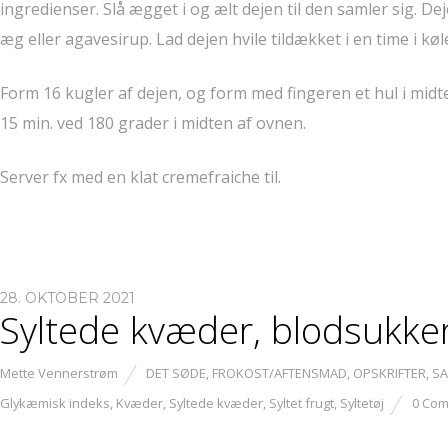
ingredienser. Slå ægget i og ælt dejen til den samler sig. De
æg eller agavesirup. Lad dejen hvile tildækket i en time i kø
Form 16 kugler af dejen, og form med fingeren et hul i mi
15 min. ved 180 grader i midten af ovnen.
Server fx med en klat cremefraiche til.
28. OKTOBER 2021
Syltede kvæder, blodsukke
Mette Vennerstrøm
DET SØDE
,
FROKOST/AFTENSMAD
,
OPSKRIFTER
,
SA
Glykæmisk indeks
,
Kvæder
,
Syltede kvæder
,
Syltet frugt
,
Syltetøj
0 Co