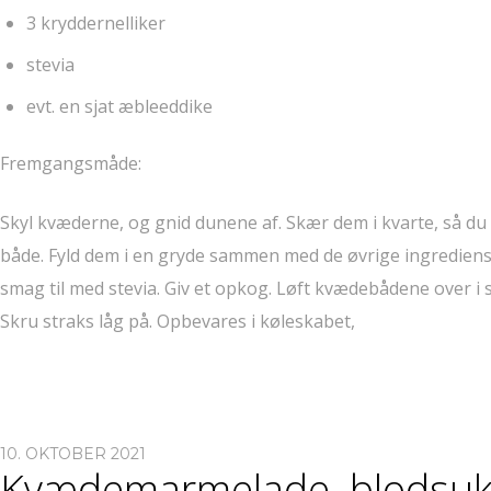
3 kryddernelliker
stevia
evt. en sjat æbleeddike
Fremgangsmåde:
Skyl kvæderne, og gnid dunene af. Skær dem i kvarte, så du 
både. Fyld dem i en gryde sammen med de øvrige ingrediens
smag til med stevia. Giv et opkog. Løft kvædebådene over i 
Skru straks låg på. Opbevares i køleskabet,
10. OKTOBER 2021
Kvædemarmelade, blodsuk