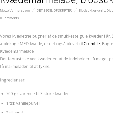
Mette Vennerstrøm
DET SØDE
,
OPSKRIFTER
Blodsukkervenlig
,
Diab
0 Comments
Vores kvædetræ bugner af de smukkeste gule kvæder i år. Så 
æblekage MED kvæde, er det også blevet til
Crumble
, Bagt
Kvædemarmelade.
Det fantastiske ved kvæder er, at de indeholder så meget pe
få marmeladen til at tykne.
Ingredienser:
700 g svarende til 3 store kvæder
1 tsk vanillepulver
2 dl vand