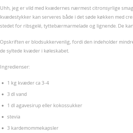
Uhh, jeg er vild med kvædernes nærmest citronsyrlige smag
kvædestykker kan serveres både i det søde køkken med creme 
stedet for ribsgelé, tyttebærmarmelade og lignende. De kan 
Opskriften er blodsukkervenlig, fordi den indeholder mindr
de syltede kvæder i køleskabet.
Ingredienser:
1 kg kvæder ca 3-4
3 dl vand
1 dl agavesirup eller kokossukker
stevia
3 kardemommekapsler