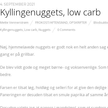
4. SEPTEMBER 2021
Kyllingenuggets, low carb
Mette Vennerstrøm
FROKOST/AFTENSMAD
,
OPSKRIFTER
Blodsukke
Kyllingenuggets
,
Low carb
,
Nuggets
0 Comments
Nøj, hjemmelavede nuggets er godt nok en helt anden sag e
gang er på grillbar.
De blev vildt gode og meget børne- og voksenvenlige. Som fo
bedre.
Farsen er tilsat løg, hvidløg og selleri for at give den dej
Paneringen er desuden tilsat en smule paprika af samme å
Desuden valgte jeg at panere i mandelmel, som et sundere o