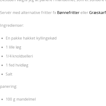
Servér med alternative fritter fx
Bønnefritter
eller
Græskarfr
Ingredienser:
En pakke hakket kyllingekød
1 lille løg
1/4 knoldselleri
1 fed hvidløg
Salt
panering:
100 g mandelmel