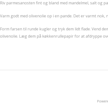
Riv parmesanosten fint og bland med mandelmel, salt og pa
Varm godt med olivenolie op i en pande. Det er varmt nok, nå
Form farsen til runde kugler og tryk dem lidt flade. Vend de
olivenolie. Læg dem på køkkenrullepapir for at afdryppe ov
Power