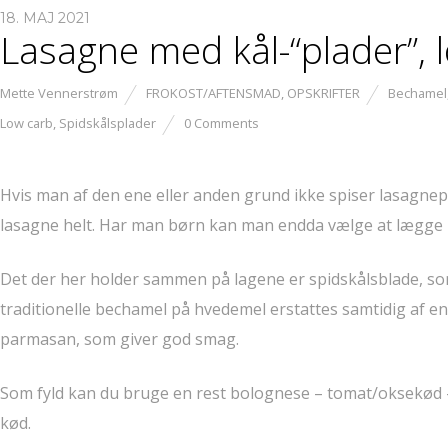
18. MAJ 2021
Lasagne med kål-“plader”, l
Mette Vennerstrøm
FROKOST/AFTENSMAD
,
OPSKRIFTER
Bechamel
Low carb
,
Spidskålsplader
0 Comments
Hvis man af den ene eller anden grund ikke spiser lasagne
lasagne helt. Har man børn kan man endda vælge at lægge l
Det der her holder sammen på lagene er spidskålsblade, som
traditionelle bechamel på hvedemel erstattes samtidig af e
parmasan, som giver god smag.
Som fyld kan du bruge en rest bolognese – tomat/oksekød –
kød.