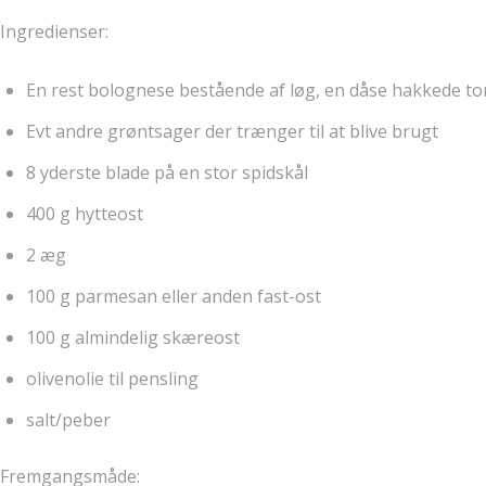
Ingredienser:
En rest bolognese bestående af løg, en dåse hakkede t
Evt andre grøntsager der trænger til at blive brugt
8 yderste blade på en stor spidskål
400 g hytteost
2 æg
100 g parmesan eller anden fast-ost
100 g almindelig skæreost
olivenolie til pensling
salt/peber
Fremgangsmåde: