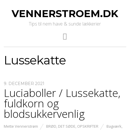
VENNERSTROEM.DK
Tips til nem have & sunde lækkerier
Lussekatte
9. DECEMBER 2021
Luciaboller / Lussekatte,
fuldkorn og
blodsukkervenlig
Mette Vennerstrøm
BRØD
,
DET SØDE
,
OPSKRIFTER
Bagværk
,