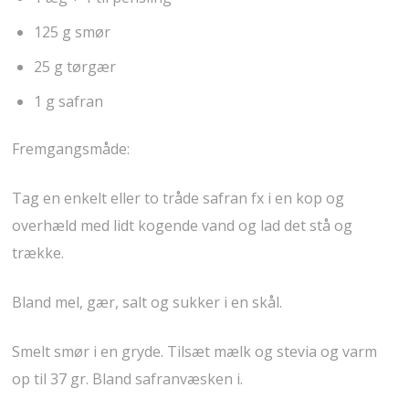
125 g smør
25 g tørgær
1 g safran
Fremgangsmåde:
Tag en enkelt eller to tråde safran fx i en kop og
overhæld med lidt kogende vand og lad det stå og
trække.
Bland mel, gær, salt og sukker i en skål.
Smelt smør i en gryde. Tilsæt mælk og stevia og varm
op til 37 gr. Bland safranvæsken i.