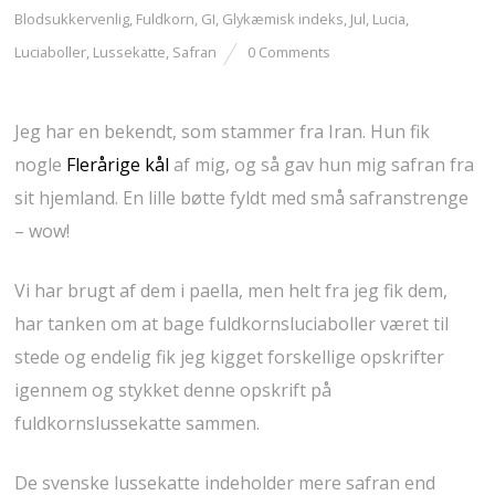
Blodsukkervenlig
,
Fuldkorn
,
GI
,
Glykæmisk indeks
,
Jul
,
Lucia
,
Luciaboller
,
Lussekatte
,
Safran
0 Comments
Jeg har en bekendt, som stammer fra Iran. Hun fik
nogle
Flerårige kål
af mig, og så gav hun mig safran fra
sit hjemland. En lille bøtte fyldt med små safranstrenge
– wow!
Vi har brugt af dem i paella, men helt fra jeg fik dem,
har tanken om at bage fuldkornsluciaboller været til
stede og endelig fik jeg kigget forskellige opskrifter
igennem og stykket denne opskrift på
fuldkornslussekatte sammen.
De svenske lussekatte indeholder mere safran end