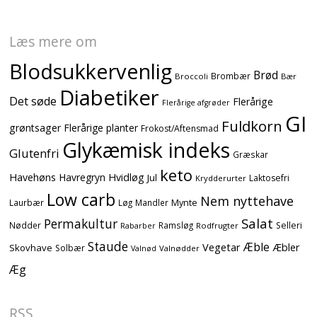
Læs mere om
Blodsukkervenlig
Brød
Brombær
Broccoli
Bær
Diabetiker
Det søde
Flerårige
Flerårige afgrøder
GI
Fuldkorn
grøntsager
Flerårige planter
Frokost/Aftensmad
Glykæmisk indeks
Glutenfri
Græskar
keto
Havehøns
Havregryn
Hvidløg
Jul
Laktosefri
Krydderurter
Low carb
Nem nyttehave
Mynte
Laurbær
Løg
Mandler
Salat
Permakultur
Nødder
Ramsløg
Selleri
Rodfrugter
Rabarber
Staude
Æble
Vegetar
Æbler
Skovhave
Solbær
Valnødder
Valnød
Æg
RSS