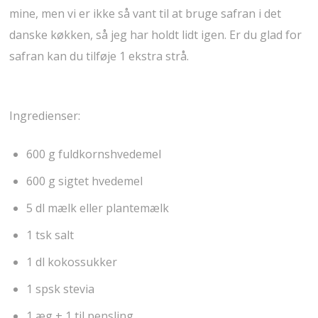
mine, men vi er ikke så vant til at bruge safran i det
danske køkken, så jeg har holdt lidt igen. Er du glad for
safran kan du tilføje 1 ekstra strå.
Ingredienser:
600 g fuldkornshvedemel
600 g sigtet hvedemel
5 dl mælk eller plantemælk
1 tsk salt
1 dl kokossukker
1 spsk stevia
1 æg + 1 til pensling