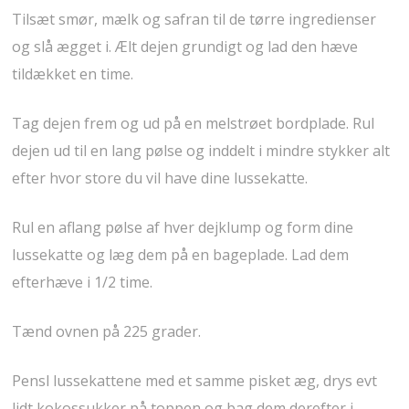
Tilsæt smør, mælk og safran til de tørre ingredienser
og slå ægget i. Ælt dejen grundigt og lad den hæve
tildækket en time.
Tag dejen frem og ud på en melstrøet bordplade. Rul
dejen ud til en lang pølse og inddelt i mindre stykker alt
efter hvor store du vil have dine lussekatte.
Rul en aflang pølse af hver dejklump og form dine
lussekatte og læg dem på en bageplade. Lad dem
efterhæve i 1/2 time.
Tænd ovnen på 225 grader.
Pensl lussekattene med et samme pisket æg, drys evt
lidt kokossukker på toppen og bag dem derefter i