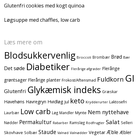
Glutenfri cookies med kogt quinoa
Løgsuppe med chaffles, low carb
Læs mere om
Blodsukkervenlig
Brød
Brombær
Broccoli
Bær
Diabetiker
Det søde
Flerårige
Flerårige afgrøder
GI
Fuldkorn
grøntsager
Flerårige planter
Frokost/Aftensmad
Glykæmisk indeks
Glutenfri
Græskar
keto
Havehøns
Havregryn
Hvidløg
Jul
Laktosefri
Krydderurter
Low carb
Nem nyttehave
Mynte
Laurbær
Løg
Mandler
Salat
Permakultur
Nødder
Ramsløg
Selleri
Rodfrugter
Rabarber
Staude
Æble
Vegetar
Æbler
Skovhave
Solbær
Valnødder
Valnød