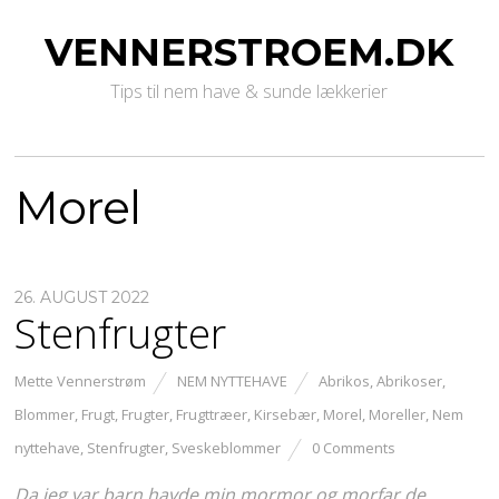
VENNERSTROEM.DK
Tips til nem have & sunde lækkerier
Morel
26. AUGUST 2022
Stenfrugter
Mette Vennerstrøm
NEM NYTTEHAVE
Abrikos
,
Abrikoser
,
Blommer
,
Frugt
,
Frugter
,
Frugttræer
,
Kirsebær
,
Morel
,
Moreller
,
Nem
nyttehave
,
Stenfrugter
,
Sveskeblommer
0 Comments
Da jeg var barn havde min mormor og morfar de