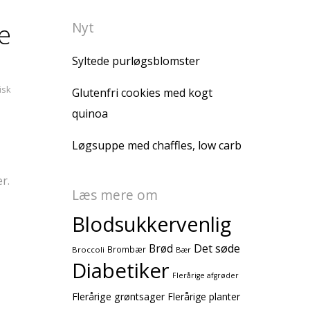
e
Nyt
Syltede purløgsblomster
isk
Glutenfri cookies med kogt
quinoa
Løgsuppe med chaffles, low carb
r.
Læs mere om
Blodsukkervenlig
Brød
Det søde
Brombær
Broccoli
Bær
Diabetiker
Flerårige afgrøder
Flerårige grøntsager
Flerårige planter