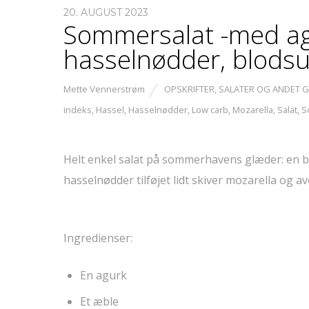
20. AUGUST 2023
Sommersalat -med agu
hasselnødder, blodsu
Mette Vennerstrøm
OPSKRIFTER
,
SALATER OG ANDET 
indeks
,
Hassel
,
Hasselnødder
,
Low carb
,
Mozarella
,
Salat
,
S
Helt enkel salat på sommerhavens glæder: en 
hasselnødder tilføjet lidt skiver mozarella og av
Ingredienser:
En agurk
Et æble