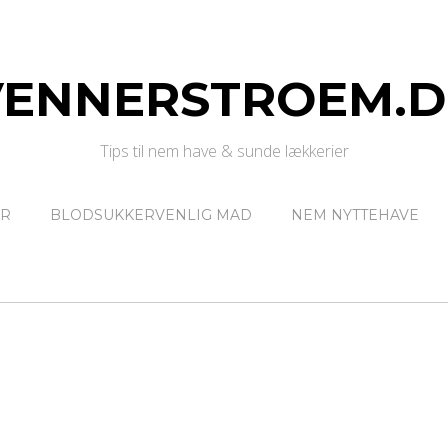
VENNERSTROEM.D
Tips til nem have & sunde lækkerier
ER
BLODSUKKERVENLIG MAD
NEM NYTTEHAVE