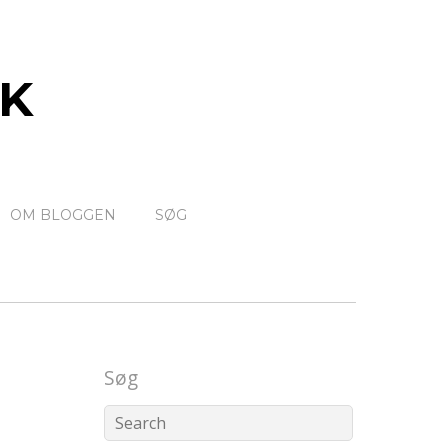
K
OM BLOGGEN
SØG
Søg