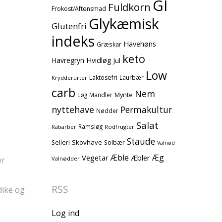
GI
Fuldkorn
Frokost/Aftensmad
Glykæmisk
Glutenfri
indeks
Havehøns
Græskar
keto
Havregryn
Hvidløg
Jul
Low
Laktosefri
Laurbær
Krydderurter
carb
Nem
Mynte
Løg
Mandler
nyttehave
Permakultur
Nødder
Salat
Ramsløg
Rodfrugter
Rabarber
Staude
Skovhave
Selleri
Solbær
Valnød
Æble
Æg
Vegetar
Æbler
Valnødder
ær
RSS
dike og
Log ind