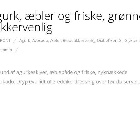
rk, æbler og friske, grønn
kkervenlig
GRØNT
Agurk
,
Avocado
,
Æbler
,
Blodsukkervenlig
,
Diabetiker
,
GI
,
Glykæm
ommer
bund af agurkeskiver, æblebåde og friske, nyknækkede
okado. Dryp evt. lidt olie-eddike-dressing over før du servere