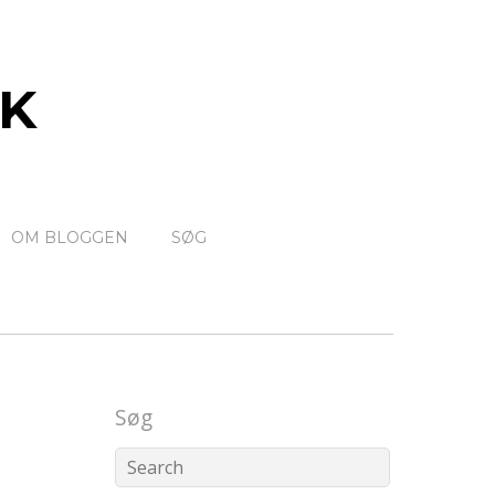
K
OM BLOGGEN
SØG
Søg