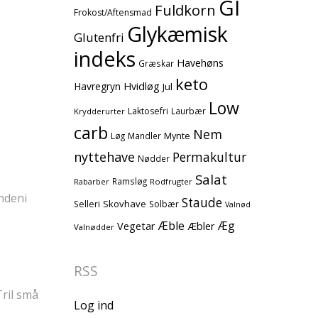
GI
Fuldkorn
Frokost/Aftensmad
Glykæmisk
Glutenfri
indeks
Havehøns
Græskar
keto
Havregryn
Hvidløg
Jul
Low
Laktosefri
Laurbær
Krydderurter
carb
Nem
Mynte
Løg
Mandler
nyttehave
Permakultur
Nødder
Salat
Ramsløg
Rodfrugter
Rabarber
indeni
Staude
Skovhave
Selleri
Solbær
Valnød
Æble
Æg
Vegetar
Æbler
Valnødder
RSS
Tril små
Log ind