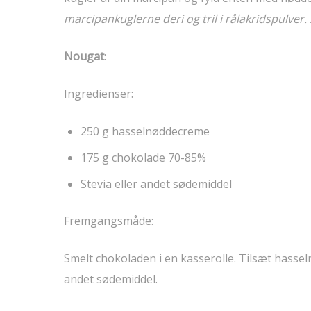
marcipankuglerne deri og tril i rålakridspulver. S
Nougat
:
Ingredienser:
250 g hasselnøddecreme
175 g chokolade 70-85%
Stevia eller andet sødemiddel
Fremgangsmåde:
Smelt chokoladen i en kasserolle. Tilsæt hasse
andet sødemiddel.