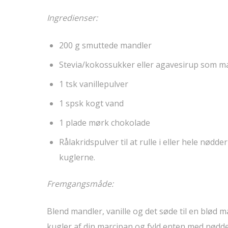
Ingredienser:
200 g smuttede mandler
Stevia/kokossukker eller agavesirup som m
1 tsk vanillepulver
1 spsk kogt vand
1 plade mørk chokolade
Rålakridspulver til at rulle i eller hele nødd
kuglerne.
Fremgangsmåde:
Blend mandler, vanille og det søde til en blød ma
kugler af din marcipan og fyld enten med nødd