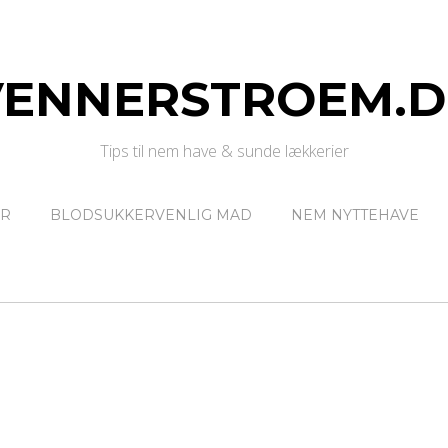
VENNERSTROEM.D
Tips til nem have & sunde lækkerier
ER
BLODSUKKERVENLIG MAD
NEM NYTTEHAVE