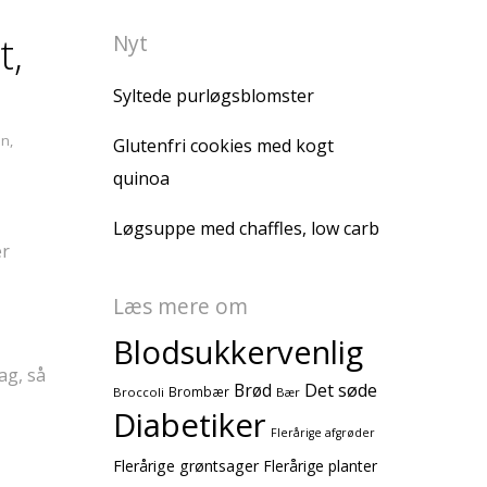
t,
Nyt
Syltede purløgsblomster
an
,
Glutenfri cookies med kogt
quinoa
Løgsuppe med chaffles, low carb
er
Læs mere om
Blodsukkervenlig
ag, så
Brød
Det søde
Brombær
Broccoli
Bær
Diabetiker
Flerårige afgrøder
Flerårige grøntsager
Flerårige planter