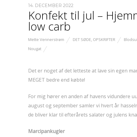
14. DECEMBER 2022
Konfekt til jul – Hje
low carb
Mette Vennerstrøm
DET SØDE
,
OPSKRIFTER
Blodsu
Nougat
Det er noget af det letteste at lave sin egen 
MEGET bedre end købte!
For mig hører en anden af havens vidundere u
august og september samler vi hvert år hasseln
de bliver klar til efterårets salater og julens kn
Marcipankugler