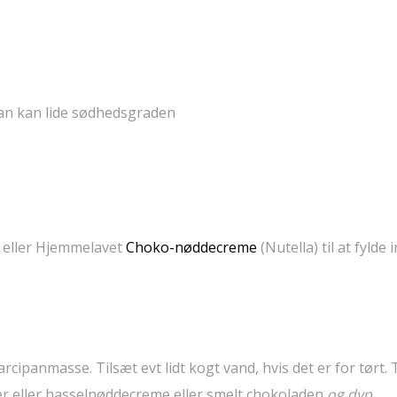
an kan lide sødhedsgraden
er eller Hjemmelavet
Choko-nøddecreme
(Nutella) til at fylde 
rcipanmasse. Tilsæt evt lidt kogt vand, hvis det er for tørt. 
er eller hasselnøddecreme eller smelt chokoladen
og dyp