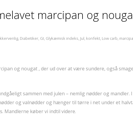
mmelavet marcipan og nouga
kkervenlig
,
Diabetiker
,
GI
,
Glykæmisk indeks
,
Jul
,
konfekt
,
Low carb
,
marcip
marcipan og nougat , der ud over at være sundere, også smag
undgåeligt sammen med julen – nemlig nødder og mandler. I
ødder og valnødder og hænger til tørre i net under et halvt
as. Mandlerne køber vi indtil videre.