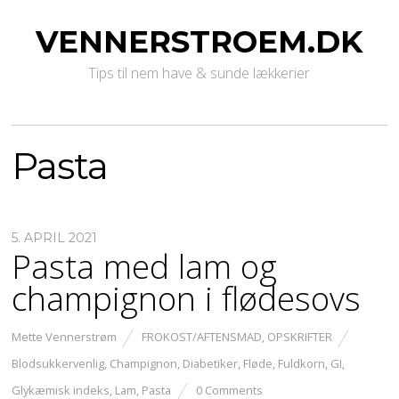
VENNERSTROEM.DK
Tips til nem have & sunde lækkerier
Pasta
5. APRIL 2021
Pasta med lam og
champignon i flødesovs
Mette Vennerstrøm
FROKOST/AFTENSMAD
,
OPSKRIFTER
Blodsukkervenlig
,
Champignon
,
Diabetiker
,
Fløde
,
Fuldkorn
,
GI
,
Glykæmisk indeks
,
Lam
,
Pasta
0 Comments