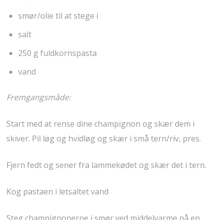
smør/olie til at stege i
salt
250 g fuldkornspasta
vand
Fremgangsmåde:
Start med at rense dine champignon og skær dem i
skiver. Pil løg og hvidløg og skær i små tern/riv, pres.
Fjern fedt og sener fra lammekødet og skær det i tern.
Kog pastaen i letsaltet vand
Steg champignonerne i smør ved middelvarme på en