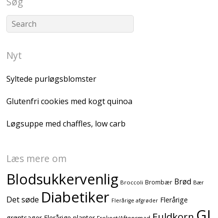
Søg
Nyt
Syltede purløgsblomster
Glutenfri cookies med kogt quinoa
Løgsuppe med chaffles, low carb
Læs mere om
Blodsukkervenlig
Brød
Brombær
Broccoli
Bær
Diabetiker
Det søde
Flerårige
Flerårige afgrøder
GI
Fuldkorn
grøntsager
Flerårige planter