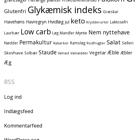
Frokost/Aftensmad
Glykæmisk indeks
Glutenfri
Græskar
keto
Havehøns
Havregryn
Hvidløg
Jul
Laktosefri
Krydderurter
Low carb
Nem nyttehave
Mynte
Laurbær
Løg
Mandler
Salat
Permakultur
Nødder
Ramsløg
Selleri
Rodfrugter
Rabarber
Staude
Æble
Vegetar
Æbler
Skovhave
Solbær
Valnødder
Valnød
Æg
RSS
Log ind
Indlægsfeed
Kommentarfeed