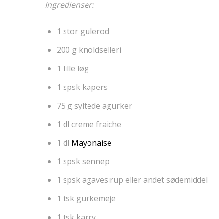
Ingredienser:
1 stor gulerod
200 g knoldselleri
1 lille løg
1 spsk kapers
75 g syltede agurker
1 dl creme fraiche
1 dl
Mayonaise
1 spsk sennep
1 spsk agavesirup eller andet sødemiddel
1 tsk gurkemeje
1 tsk karry