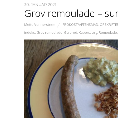
30. JANUAR 2021
Grov remoulade – sun
Mette Vennerstrøm
FROKOST/AFTENSMAD
,
OPSKRIFTE
indeks
,
Grov romoulade
,
Gulerod
,
Kapers
,
Løg
,
Remoulade