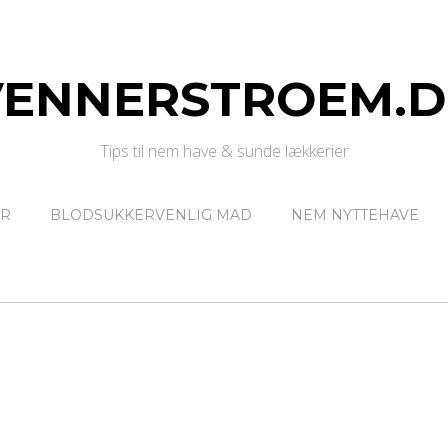
VENNERSTROEM.D
Tips til nem have & sunde lækkerier
ER
BLODSUKKERVENLIG MAD
NEM NYTTEHAVE