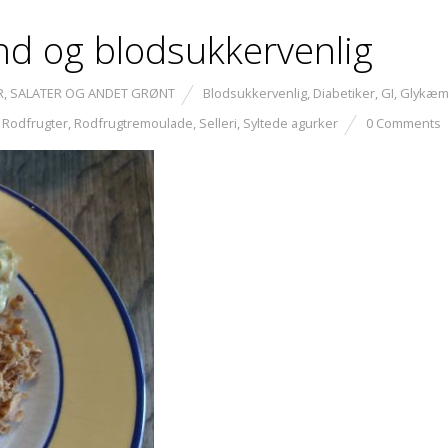
d og blodsukkervenlig
R
,
SALATER OG ANDET GRØNT
Blodsukkervenlig
,
Diabetiker
,
GI
,
Glykæm
,
Rodfrugter
,
Rodfrugtremoulade
,
Selleri
,
Syltede agurker
0 Comments