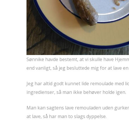
Sønnike havde bestemt, at vi skulle have Hjemm
end vanligt, så jeg besluttede mig for at lave 
Jeg har altid godt kunnet lide remoulade med l
ingredienser, så man ikke behøver holde igen.
Man kan sagtens lave remouladen uden gurkemej
at lave, så har man to slags dyppelse.