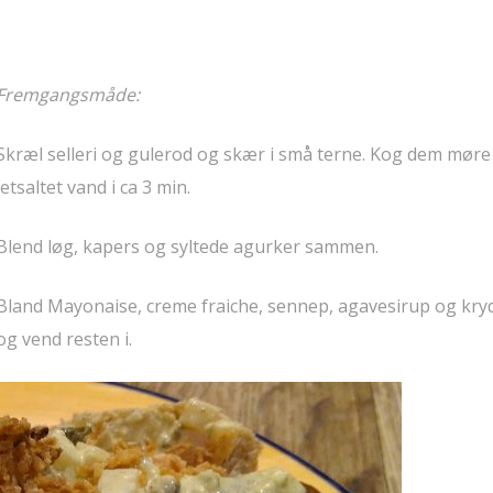
Fremgangsmåde:
Skræl selleri og gulerod og skær i små terne. Kog dem møre 
letsaltet vand i ca 3 min.
Blend løg, kapers og syltede agurker sammen.
Bland Mayonaise, creme fraiche, sennep, agavesirup og kry
og vend resten i.