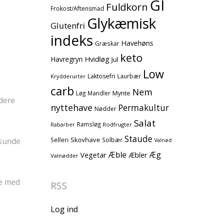
GI
Fuldkorn
Frokost/Aftensmad
Glykæmisk
Glutenfri
indeks
Havehøns
Græskar
keto
Havregryn
Hvidløg
Jul
Low
Laktosefri
Laurbær
Krydderurter
carb
Nem
Mynte
Løg
Mandler
ndere
nyttehave
Permakultur
Nødder
Salat
Ramsløg
Rodfrugter
Rabarber
Staude
Skovhave
 sunde
Selleri
Solbær
Valnød
Æble
Æg
Vegetar
Æbler
Valnødder
e med
RSS
Log ind