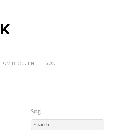
K
OM BLOGGEN
SØG
Søg