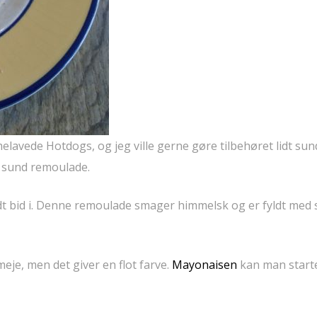
elavede Hotdogs, og jeg ville gerne gøre tilbehøret lidt su
en sund remoulade.
idt bid i. Denne remoulade smager himmelsk og er fyldt med
e, men det giver en flot farve.
Mayonaisen
kan man start