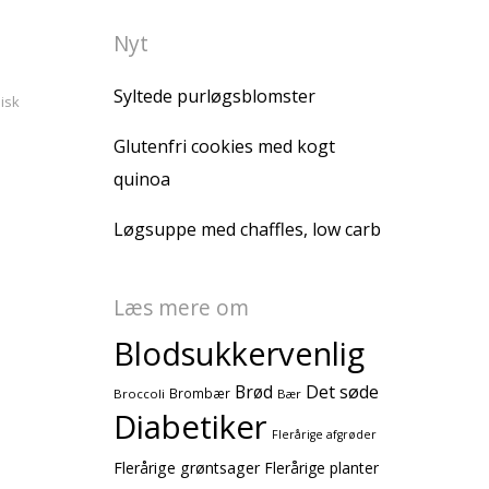
Nyt
Syltede purløgsblomster
isk
Glutenfri cookies med kogt
quinoa
Løgsuppe med chaffles, low carb
Læs mere om
Blodsukkervenlig
Brød
Det søde
Brombær
Broccoli
Bær
Diabetiker
Flerårige afgrøder
Flerårige grøntsager
Flerårige planter