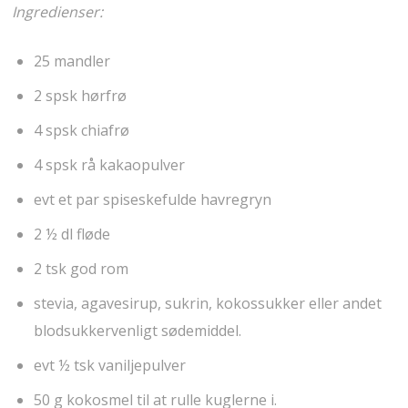
Ingredienser:
25 mandler
2 spsk hørfrø
4 spsk chiafrø
4 spsk rå kakaopulver
evt et par spiseskefulde havregryn
2 ½ dl fløde
2 tsk god rom
stevia, agavesirup, sukrin, kokossukker eller andet
blodsukkervenligt sødemiddel.
evt ½ tsk vaniljepulver
50 g kokosmel til at rulle kuglerne i.