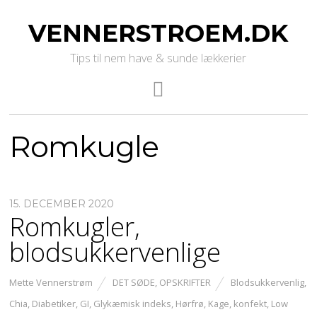
VENNERSTROEM.DK
Tips til nem have & sunde lækkerier
Romkugle
15. DECEMBER 2020
Romkugler,
blodsukkervenlige
Mette Vennerstrøm
DET SØDE
,
OPSKRIFTER
Blodsukkervenlig
,
Chia
,
Diabetiker
,
GI
,
Glykæmisk indeks
,
Hørfrø
,
Kage
,
konfekt
,
Low