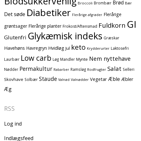
Blodsukkervenlig
Brød
Brombær
Broccoli
Bær
Diabetiker
Det søde
Flerårige
Flerårige afgrøder
GI
Fuldkorn
grøntsager
Flerårige planter
Frokost/Aftensmad
Glykæmisk indeks
Glutenfri
Græskar
keto
Havehøns
Havregryn
Hvidløg
Jul
Laktosefri
Krydderurter
Low carb
Nem nyttehave
Mynte
Laurbær
Løg
Mandler
Salat
Permakultur
Nødder
Ramsløg
Selleri
Rodfrugter
Rabarber
Staude
Æble
Vegetar
Æbler
Skovhave
Solbær
Valnødder
Valnød
Æg
RSS
Log ind
Indlægsfeed