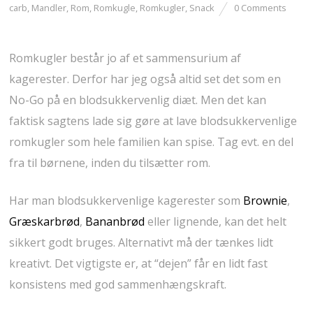
carb
,
Mandler
,
Rom
,
Romkugle
,
Romkugler
,
Snack
0 Comments
Romkugler består jo af et sammensurium af
kagerester. Derfor har jeg også altid set det som en
No-Go på en blodsukkervenlig diæt. Men det kan
faktisk sagtens lade sig gøre at lave blodsukkervenlige
romkugler som hele familien kan spise. Tag evt. en del
fra til børnene, inden du tilsætter rom.
Har man blodsukkervenlige kagerester som
Brownie
,
Græskarbrød
,
Bananbrød
eller lignende, kan det helt
sikkert godt bruges. Alternativt må der tænkes lidt
kreativt. Det vigtigste er, at “dejen” får en lidt fast
konsistens med god sammenhængskraft.