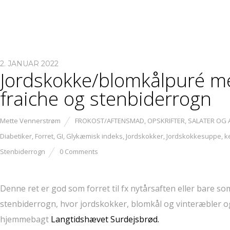
2. JANUAR 2022
Jordskokke/blomkålpuré m
fraiche og stenbiderrogn
Mette Vennerstrøm
FROKOST/AFTENSMAD
,
OPSKRIFTER
,
SALATER OG
Diabetiker
,
Forret
,
GI
,
Glykæmisk indeks
,
Jordskokker
,
Jordskokkesuppe
,
k
Stenbiderrogn
0 Comments
Denne ret er god som forret til fx nytårsaften eller bare s
stenbiderrogn, hvor jordskokker, blomkål og vinteræbler 
hjemmebagt
Langtidshævet Surdejsbrød.