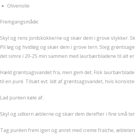
Olivenolie
Fremgangsmåde:
Skyl og rens jordskokkerne og skær dem i grove stykker. Sk
Pil løg og hvidløg og skær dem i grove tern. Steg grøntsagern
det simre i 20-25 min sammen med laurbærbladene til alt er
Hæld grøntsagsvandet fra, men gem det. Fisk laurbærblade
til en puré. Tilsæt evt. lidt af grøntsagsvandet, hvis konsist
Lad puréen køle af.
Skyl og udkern æblerne og skær dem derefter i fine små tern.
Tag puréen frem igen og anret med creme fraiche, æbletern