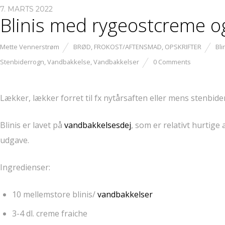
7. MARTS 2022
Blinis med rygeostcreme o
Mette Vennerstrøm
BRØD
,
FROKOST/AFTENSMAD
,
OPSKRIFTER
Bli
Stenbiderrogn
,
Vandbakkelse
,
Vandbakkelser
0 Comments
Lækker, lækker forret til fx nytårsaften eller mens stenbide
Blinis er lavet på
vandbakkelsesdej
, som er relativt hurtige
udgave.
Ingredienser:
10 mellemstore blinis/
vandbakkelser
3-4 dl. creme fraiche