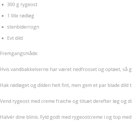
300 g rygeost
1 lille rødløg
stenbiderrogn
Evt dild
Fremgangsmåde:
Hvis vandbakkelserne har været nedfrosset og optøet, så gi
Hak rødløget og dilden helt fint, men gem et par blade dild ti
Vend rygeost med creme fraiche og tilsæt derefter løg og di
Halvér dine blinis. Fyld godt med rygeostcreme i og top med 