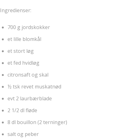
Ingredienser:
700 g jordskokker
et lille blomkål
et stort løg
et fed hvidløg
citronsaft og skal
½ tsk revet muskatnød
evt 2 laurbærblade
2 1/2 dl fløde
8 dl bouillon (2 terninger)
salt og peber