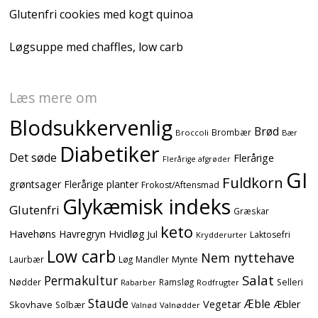
Glutenfri cookies med kogt quinoa
Løgsuppe med chaffles, low carb
Læs mere om
Blodsukkervenlig
Brød
Brombær
Broccoli
Bær
Diabetiker
Det søde
Flerårige
Flerårige afgrøder
GI
Fuldkorn
grøntsager
Flerårige planter
Frokost/Aftensmad
Glykæmisk indeks
Glutenfri
Græskar
keto
Havehøns
Havregryn
Hvidløg
Jul
Laktosefri
Krydderurter
Low carb
Nem nyttehave
Mynte
Laurbær
Løg
Mandler
Salat
Permakultur
Nødder
Ramsløg
Selleri
Rodfrugter
Rabarber
Staude
Æble
Vegetar
Æbler
Skovhave
Solbær
Valnødder
Valnød