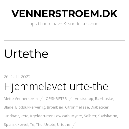
VENNERSTROEM.DK
Tips til nem have & sunde lækkerier
Urtethe
26. JULI 2022
Hjemmelavet urte-the
Mette Vennerstrøm
OPSKRIFTER
Anisisotop
,
Bærbuske
,
Blade
,
Blodsukkervenlig
,
Brombær
,
Citronmelisse
,
Diabetiker
,
Hindbær
,
keto
,
Krydderurter
,
Low carb
,
Mynte
,
Solbær
,
Sødskærm
,
Spansk kørvel
,
Te
,
The
,
Urtete
,
Urtethe