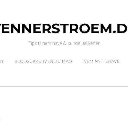
VENNERSTROEM.D
Tips til nem have & sunde lækkerier
ER
BLODSUKKERVENLIG MAD
NEM NYTTEHAVE
b