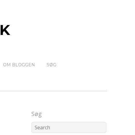
K
OM BLOGGEN
SØG
Søg