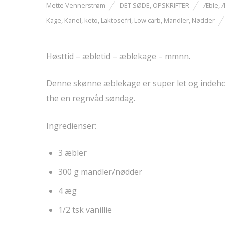
Mette Vennerstrøm
DET SØDE
,
OPSKRIFTER
Æble
,
Kage
,
Kanel
,
keto
,
Laktosefri
,
Low carb
,
Mandler
,
Nødder
Høsttid – æbletid – æblekage – mmnn.
Denne skønne æblekage er super let og indehol
the en regnvåd søndag.
Ingredienser:
3 æbler
300 g mandler/nødder
4 æg
1/2 tsk vanillie