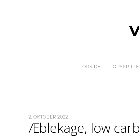
FORSIDE
OPSKRIFT
2. OKTOBER 2022
Æblekage, low car