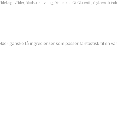
Æblekage
,
Æbler
,
Blodsukkervenlig
,
Diabetiker
,
GI
,
Glutenfri
,
Glykæmisk ind
der ganske få ingredienser som passer fantastisk til en v