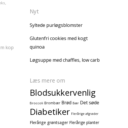
eks
,
Nyt
Syltede purløgsblomster
Glutenfri cookies med kogt
quinoa
arm kop
Løgsuppe med chaffles, low carb
Læs mere om
Blodsukkervenlig
Brød
Det søde
Brombær
Broccoli
Bær
Diabetiker
Flerårige afgrøder
Flerårige grøntsager
Flerårige planter