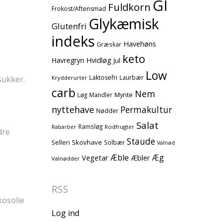
GI
Fuldkorn
Frokost/Aftensmad
Glykæmisk
Glutenfri
indeks
Havehøns
Græskar
keto
Havregryn
Hvidløg
Jul
Low
Laktosefri
Laurbær
sukker.
Krydderurter
carb
Nem
Mynte
Løg
Mandler
nyttehave
Permakultur
Nødder
Salat
Ramsløg
Rodfrugter
Rabarber
dre
Staude
Skovhave
Selleri
Solbær
Valnød
Æble
Æg
Vegetar
Æbler
Valnødder
RSS
kosolie
Log ind