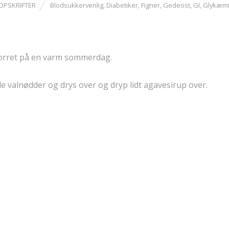
OPSKRIFTER
Blodsukkervenlig
,
Diabetiker
,
Figner
,
Gedeost
,
GI
,
Glykæm
 forret på en varm sommerdag.
nogle valnødder og drys over og dryp lidt agavesirup over.