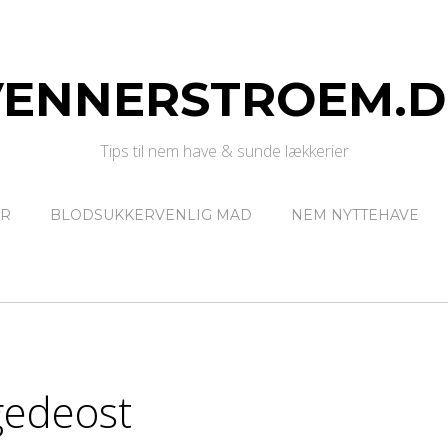
VENNERSTROEM.D
Tips til nem have & sunde lækkerier
ER
BLODSUKKERVENLIG MAD
NEM NYTTEHAVE
gedeost