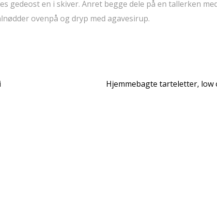
des gedeost en i skiver. Anret begge dele på en tallerken med
 valnødder ovenpå og dryp med agavesirup.
i
Hjemmebagte tarteletter, low