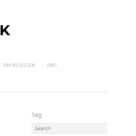
K
OM BLOGGEN
SØG
Søg