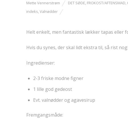
Mette Vennerstrøm
DET SØDE
,
FROKOST/AFTENSMAD
,
indeks
,
Valnødder
Helt enkelt, men fantastisk lækker tapas eller
Hvis du synes, der skal lidt ekstra til, så rist 
Ingredienser:
2-3 friske modne figner
1 lille god gedeost
Evt. valnødder og agavesirup
Fremgangsmåde: