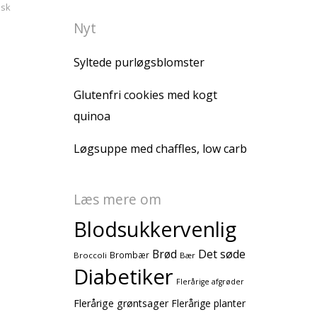
isk
Nyt
Syltede purløgsblomster
Glutenfri cookies med kogt
quinoa
Løgsuppe med chaffles, low carb
Læs mere om
Blodsukkervenlig
Brød
Det søde
Brombær
Broccoli
Bær
Diabetiker
Flerårige afgrøder
Flerårige grøntsager
Flerårige planter