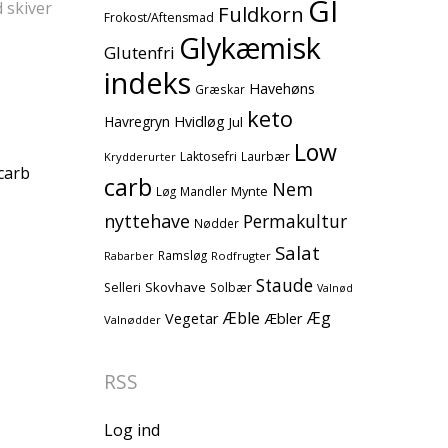
GI
 skiver
Fuldkorn
Frokost/Aftensmad
Glykæmisk
Glutenfri
indeks
Havehøns
Græskar
keto
Havregryn
Hvidløg
Jul
Low
Laktosefri
Laurbær
Krydderurter
 carb
carb
Nem
Mynte
Løg
Mandler
nyttehave
Permakultur
Nødder
Salat
Ramsløg
Rodfrugter
Rabarber
Staude
Skovhave
Selleri
Solbær
Valnød
Æble
Æg
Vegetar
Æbler
Valnødder
RSS
Log ind