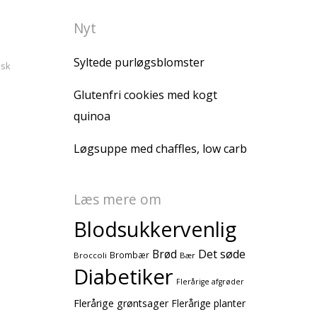
Nyt
Syltede purløgsblomster
isk
Glutenfri cookies med kogt
quinoa
Løgsuppe med chaffles, low carb
Læs mere om
Blodsukkervenlig
Brød
Det søde
Brombær
Broccoli
Bær
Diabetiker
Flerårige afgrøder
Flerårige grøntsager
Flerårige planter