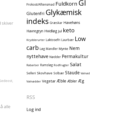
GI
Fuldkorn
Frokost/Aftensmad
Glykæmisk
Glutenfri
indeks
Havehøns
 skiver
Græskar
keto
Havregryn
Hvidløg
Jul
Low
Laktosefri
Laurbær
Krydderurter
carb
Nem
Mynte
Løg
Mandler
nyttehave
Permakultur
Nødder
Salat
Ramsløg
Rodfrugter
Rabarber
Staude
Skovhave
Selleri
Solbær
Valnød
Æble
Æg
Gedeost
,
Vegetar
Æbler
Valnødder
RSS
å alle
Log ind