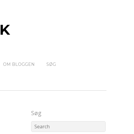
K
OM BLOGGEN
SØG
Søg