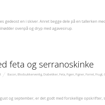
des gedeost en i skiver. Anret begge dele på en tallerken med
 valnødder ovenpå og dryp med agavesirup.
ed feta og serranoskinke
R
Bacon
,
Blodsukkervenlig
,
Diabetiker
,
Feta
,
Figen
,
Figner
,
Forret
,
Frugt
,
st og september, er det godt med forskellige opskrifter, s