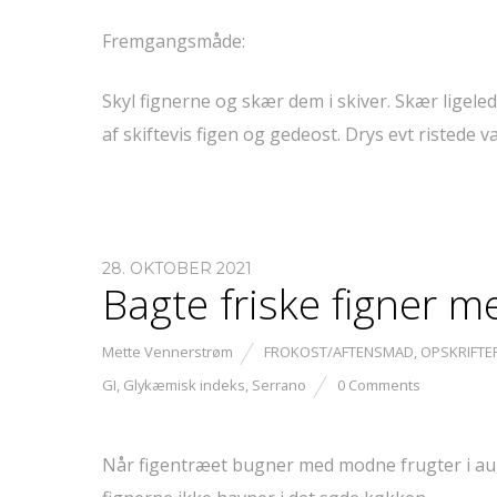
Fremgangsmåde:
Skyl fignerne og skær dem i skiver. Skær ligele
af skiftevis figen og gedeost. Drys evt ristede
28. OKTOBER 2021
Bagte friske figner m
Mette Vennerstrøm
FROKOST/AFTENSMAD
,
OPSKRIFTE
GI
,
Glykæmisk indeks
,
Serrano
0 Comments
Når figentræet bugner med modne frugter i augu