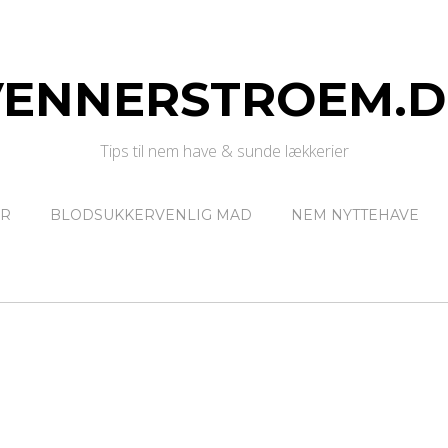
VENNERSTROEM.D
Tips til nem have & sunde lækkerier
ER
BLODSUKKERVENLIG MAD
NEM NYTTEHAVE