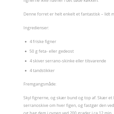
fignerne ikke havner i det søde køkken.
Denne forret er helt enkelt et fantastisk – lidt 
Ingredienser:
4 friske figner
50 g feta- eller gedeost
4 skiver serrano-skinke eller tilsvarende
4 tandstikker
Fremgangsmåde:
Skyl fignerne, og skær bund og top af. Skær et 
serranoskive om hver figen, og fastgør den ved
og bag dem i ovnen ved 200 grader i ca 12 min.