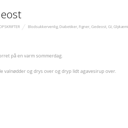
deost
OPSKRIFTER
Blodsukkervenlig
,
Diabetiker
,
Figner
,
Gedeost
,
GI
,
Glykæm
 forret på en varm sommerdag.
nogle valnødder og drys over og dryp lidt agavesirup over.