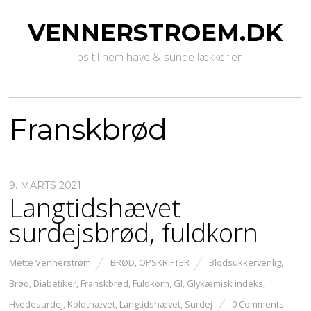
VENNERSTROEM.DK
Tips til nem have & sunde lækkerier
Franskbrød
9. MARTS 2021
Langtidshævet
surdejsbrød, fuldkorn
Mette Vennerstrøm
BRØD
,
OPSKRIFTER
Blodsukkervenlig
,
Brød
,
Diabetiker
,
Franskbrød
,
Fuldkorn
,
GI
,
Glykæmisk indeks
,
Hvedesurdej
,
Koldthævet
,
Langtidshævet
,
Surdej
0 Comments