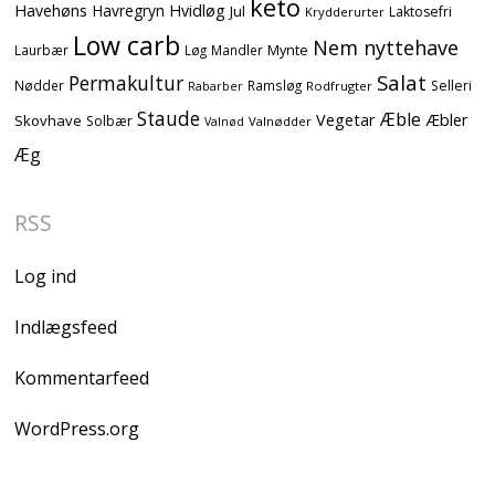
keto
Havehøns
Havregryn
Hvidløg
Jul
Laktosefri
Krydderurter
Low carb
Nem nyttehave
Mynte
Laurbær
Løg
Mandler
Salat
Permakultur
Nødder
Ramsløg
Selleri
Rodfrugter
Rabarber
Staude
Æble
Vegetar
Æbler
Skovhave
Solbær
Valnødder
Valnød
Æg
RSS
Log ind
Indlægsfeed
Kommentarfeed
WordPress.org