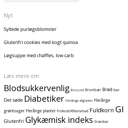
Nyt
Syltede purløgsblomster
Glutenfri cookies med kogt quinoa
Løgsuppe med chaffles, low carb
Læs mere om
Blodsukkervenlig
Brød
Brombær
Broccoli
Bær
Diabetiker
Det søde
Flerårige
Flerårige afgrøder
GI
Fuldkorn
grøntsager
Flerårige planter
Frokost/Aftensmad
Glykæmisk indeks
Glutenfri
Græskar