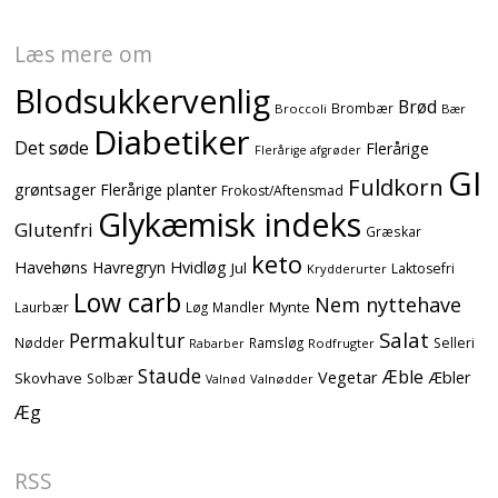
Læs mere om
Blodsukkervenlig
Brød
Brombær
Broccoli
Bær
Diabetiker
Det søde
Flerårige
Flerårige afgrøder
GI
Fuldkorn
grøntsager
Flerårige planter
Frokost/Aftensmad
Glykæmisk indeks
Glutenfri
Græskar
keto
Havehøns
Havregryn
Hvidløg
Jul
Laktosefri
Krydderurter
Low carb
Nem nyttehave
Mynte
Laurbær
Løg
Mandler
Salat
Permakultur
Nødder
Ramsløg
Selleri
Rodfrugter
Rabarber
Staude
Æble
Vegetar
Æbler
Skovhave
Solbær
Valnødder
Valnød
Æg
RSS