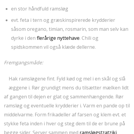
en stor håndfuld ramsløg
evt. feta i tern og græskinspirerede krydderier
såsom oregano, timian, rosmarin, som man selv kan
dyrke i den
flerårige nyttehave
. Chili og
spidskommen vil også klæde dellerne.
Fremgangsmåde:
Hak ramsløgene fint. Fyld kød og mel i en skål og slå
æggene i. Rør grundigt mens du tilsætter mælken lidt
af gangen til dejen er glat og sammenhængende. Rør
ramsløg og eventuelle krydderier i. Varm en pande op til
middelvarme. Form frikadeller af farsen og klem evt. et
stykke feta inden i hver og steg dem til de er brune på
begge sider. Server sammen med
ramsløgstzatziki
.