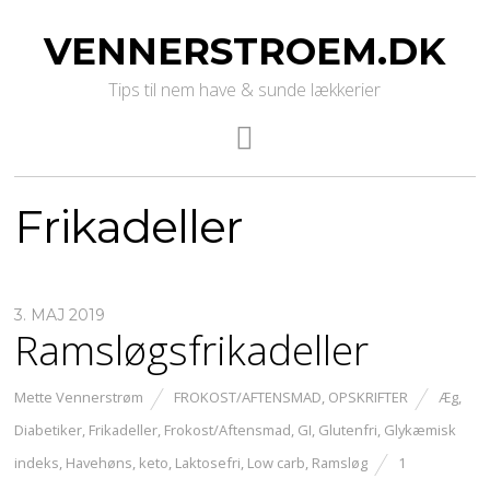
VENNERSTROEM.DK
Tips til nem have & sunde lækkerier
Frikadeller
3. MAJ 2019
Ramsløgsfrikadeller
Mette Vennerstrøm
FROKOST/AFTENSMAD
,
OPSKRIFTER
Æg
,
Diabetiker
,
Frikadeller
,
Frokost/Aftensmad
,
GI
,
Glutenfri
,
Glykæmisk
indeks
,
Havehøns
,
keto
,
Laktosefri
,
Low carb
,
Ramsløg
1