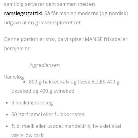
samtidig serverer dem sammen med en
ramsløgstzatziki
. Så får man en moderne (og nordisk)
udgave af en græskinspireret ret.
Denne portion er stor, da vi spiser MANGE frikadeller
herhjemme.
Ingredienser:
Ramsløg
800 g hakket kalv og flæsk ELLER 400 g
oksekød og 400 g svinekød
3 mellemstore æg
50 hørfrømel eller fuldkornsmel
½ dl mælk eller usødet mandeldrik, hvis det skal
være low carb