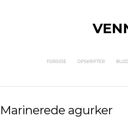
VEN
FORSIDE
OPSKRIFTER
BLOD
Marinerede agurker