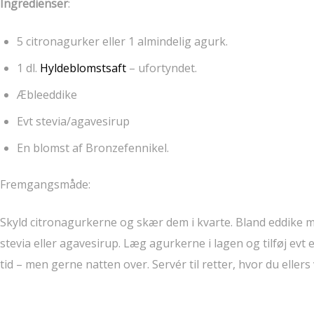
Ingredienser
:
5 citronagurker eller 1 almindelig agurk.
1 dl.
Hyldeblomstsaft
– ufortyndet.
Æbleeddike
Evt stevia/agavesirup
En blomst af Bronzefennikel.
Fremgangsmåde:
Skyld citronagurkerne og skær dem i kvarte. Bland eddike me
stevia eller agavesirup. Læg agurkerne i lagen og tilføj evt
tid – men gerne natten over. Servér til retter, hvor du ellers