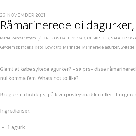
26. NOVEMBER 2021
Råmarinerede dildagurker,
Mette Vennerstrøm
FROKOST/AFTENSMAD
,
OPSKRIFTER
,
SALATER OG
Glykæmisk indeks
,
keto
,
Low carb
,
Marinade
,
Marinerede agurker
,
Syltede
Glemt at købe syltede agurker? – så prøv disse råmarinered
nul komma fem. Whats not to like?
Brug dem i hotdogs, på leverpostejsmadden eller i burgere
Ingredienser:
1 agurk