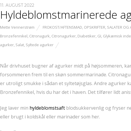
11. AUGUST 2022
Hyldeblomstmarinerede ag
Mette Vennerstrøm
FROKOST/AFTENSMAD
,
OPSKRIFTER
,
SALATER OG
Bronzefennikel
,
Citronagurk
,
Citronagurker
,
Diabetiker
,
GI
,
Glykæmisk ind
agurker
,
Salat
,
Syltede agurker
Når drivhuset bugner af agurker midt på højsommeren, kan 
forsommeren frem til en skøn sommermarinade. Citronagurker
er utroligt smukke i sådan et syltetøjsglas. Andre agurker 
Bronzefennikel, hvis du har det i haven. Det tilfører lidt ani
Jeg laver min
h
yldeblomstsaft
blodsukkervenlig og fryser ned 
eller brugt i koldskål eller marinader som her.