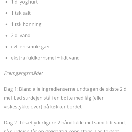
1 dl yoghurt
1 tsk salt
1 tsk honning
2 dl vand
evt. en smule gær
ekstra fuldkornsmel + lidt vand
Fremgangsmåde:
Dag 1: Bland alle ingredienserne undtagen de sidste 2 dl
mel. Lad surdejen stå i en bøtte med låg (eller
viskestykke over) på køkkenbordet.
Dag 2: Tilsæt yderligere 2 håndfulde mel samt lidt vand,
så surdejen får en grødagtig konsistens. Lad fortsat