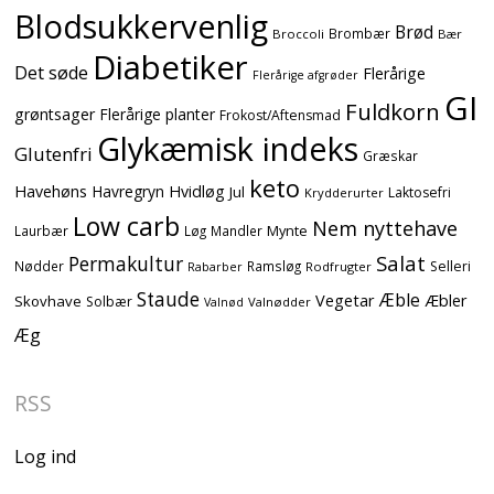
Blodsukkervenlig
Brød
Brombær
Broccoli
Bær
Diabetiker
Det søde
Flerårige
Flerårige afgrøder
GI
Fuldkorn
grøntsager
Flerårige planter
Frokost/Aftensmad
Glykæmisk indeks
Glutenfri
Græskar
keto
Havehøns
Havregryn
Hvidløg
Jul
Laktosefri
Krydderurter
Low carb
Nem nyttehave
Mynte
Laurbær
Løg
Mandler
Salat
Permakultur
Nødder
Ramsløg
Selleri
Rodfrugter
Rabarber
Staude
Æble
Vegetar
Æbler
Skovhave
Solbær
Valnødder
Valnød
Æg
RSS
Log ind