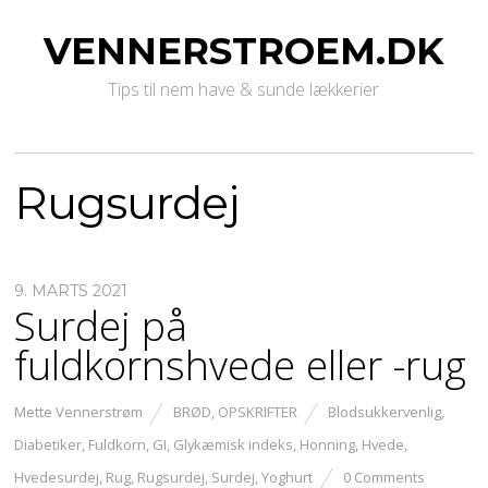
VENNERSTROEM.DK
Tips til nem have & sunde lækkerier
Rugsurdej
9. MARTS 2021
Surdej på
fuldkornshvede eller -rug
Mette Vennerstrøm
BRØD
,
OPSKRIFTER
Blodsukkervenlig
,
Diabetiker
,
Fuldkorn
,
GI
,
Glykæmisk indeks
,
Honning
,
Hvede
,
Hvedesurdej
,
Rug
,
Rugsurdej
,
Surdej
,
Yoghurt
0 Comments