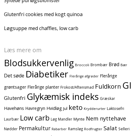
Syltede purløgsblomster
Glutenfri cookies med kogt quinoa
Løgsuppe med chaffles, low carb
Læs mere om
Blodsukkervenlig
Brød
Brombær
Broccoli
Bær
Diabetiker
Det søde
Flerårige
Flerårige afgrøder
GI
Fuldkorn
grøntsager
Flerårige planter
Frokost/Aftensmad
Glykæmisk indeks
Glutenfri
Græskar
keto
Havehøns
Havregryn
Hvidløg
Jul
Laktosefri
Krydderurter
Low carb
Nem nyttehave
Mynte
Laurbær
Løg
Mandler
Salat
Permakultur
Nødder
Ramsløg
Selleri
Rodfrugter
Rabarber