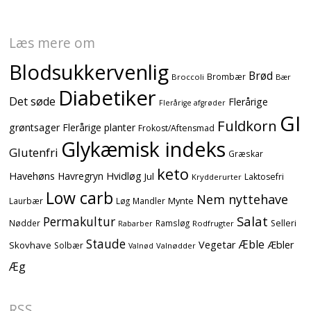
Læs mere om
Blodsukkervenlig
Brød
Brombær
Broccoli
Bær
Diabetiker
Det søde
Flerårige
Flerårige afgrøder
GI
Fuldkorn
grøntsager
Flerårige planter
Frokost/Aftensmad
Glykæmisk indeks
Glutenfri
Græskar
keto
Havehøns
Havregryn
Hvidløg
Jul
Laktosefri
Krydderurter
Low carb
Nem nyttehave
Mynte
Laurbær
Løg
Mandler
Salat
Permakultur
Nødder
Ramsløg
Selleri
Rodfrugter
Rabarber
Staude
Æble
Vegetar
Æbler
Skovhave
Solbær
Valnødder
Valnød
Æg
RSS