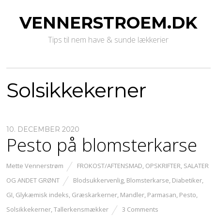
VENNERSTROEM.DK
Tips til nem have & sunde lækkerier
Solsikkekerner
10. DECEMBER 2020
Pesto på blomsterkarse
Mette Vennerstrøm
FROKOST/AFTENSMAD
,
OPSKRIFTER
,
SALATER
OG ANDET GRØNT
Blodsukkervenlig
,
Blomsterkarse
,
Diabetiker
,
GI
,
Glykæmisk indeks
,
Græskarkerner
,
Mandler
,
Parmasan
,
Pesto
,
Solsikkekerner
,
Tallerkensmækker
3 Comments