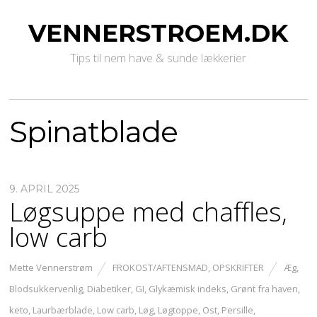
VENNERSTROEM.DK
Tips til nem have & sunde lækkerier
Spinatblade
9. APRIL 2025
Løgsuppe med chaffles,
low carb
Mette Vennerstrøm
FROKOST/AFTENSMAD
,
OPSKRIFTER
Æg
,
Blodsukkervenlig
,
Diabetiker
,
GI
,
Glykæmisk indeks
,
Grønt fra haven
,
keto
,
Laurbærblade
,
Low carb
,
Løg
,
Løgtoppe
,
Ost
,
Persille
,