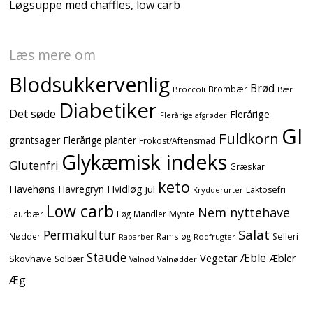
Løgsuppe med chaffles, low carb
Læs mere om
Blodsukkervenlig
Brød
Brombær
Broccoli
Bær
Diabetiker
Det søde
Flerårige
Flerårige afgrøder
GI
Fuldkorn
grøntsager
Flerårige planter
Frokost/Aftensmad
Glykæmisk indeks
Glutenfri
Græskar
keto
Havehøns
Havregryn
Hvidløg
Jul
Laktosefri
Krydderurter
Low carb
Nem nyttehave
Mynte
Laurbær
Løg
Mandler
Salat
Permakultur
Nødder
Ramsløg
Selleri
Rodfrugter
Rabarber
Staude
Æble
Vegetar
Æbler
Skovhave
Solbær
Valnødder
Valnød
Æg