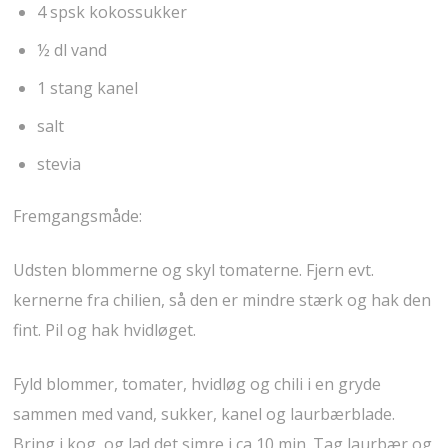
4 spsk kokossukker
½ dl vand
1 stang kanel
salt
stevia
Fremgangsmåde:
Udsten blommerne og skyl tomaterne. Fjern evt.
kernerne fra chilien, så den er mindre stærk og hak den
fint. Pil og hak hvidløget.
Fyld blommer, tomater, hvidløg og chili i en gryde
sammen med vand, sukker, kanel og laurbærblade.
Bring i kog, og lad det simre i ca 10 min. Tag laurbær og