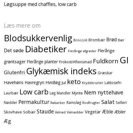
Løgsuppe med chaffles, low carb
Læs mere om
Blodsukkervenlig
Brød
Brombær
Broccoli
Bær
Diabetiker
Det søde
Flerårige
Flerårige afgrøder
GI
Fuldkorn
grøntsager
Flerårige planter
Frokost/Aftensmad
Glykæmisk indeks
Glutenfri
Græskar
keto
Havehøns
Havregryn
Hvidløg
Jul
Laktosefri
Krydderurter
Low carb
Nem nyttehave
Mynte
Laurbær
Løg
Mandler
Salat
Permakultur
Nødder
Ramsløg
Selleri
Rodfrugter
Rabarber
Staude
Æble
Vegetar
Æbler
Skovhave
Solbær
Valnødder
Valnød
Æg