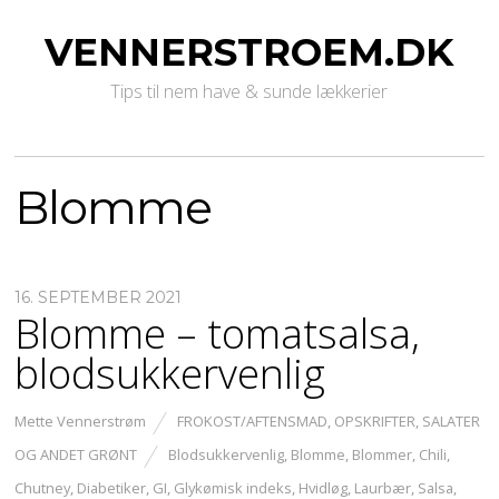
VENNERSTROEM.DK
Tips til nem have & sunde lækkerier
Blomme
16. SEPTEMBER 2021
Blomme – tomatsalsa,
blodsukkervenlig
Mette Vennerstrøm
FROKOST/AFTENSMAD
,
OPSKRIFTER
,
SALATER
OG ANDET GRØNT
Blodsukkervenlig
,
Blomme
,
Blommer
,
Chili
,
Chutney
,
Diabetiker
,
GI
,
Glykømisk indeks
,
Hvidløg
,
Laurbær
,
Salsa
,