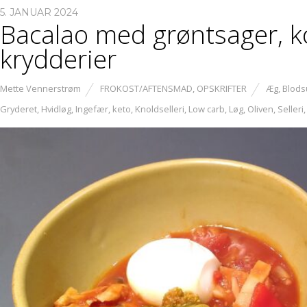
5. JANUAR 2024
Bacalao med grøntsager, 
krydderier
Mette Vennerstrøm
FROKOST/AFTENSMAD
,
OPSKRIFTER
Æg
,
Blods
Gryderet
,
Hvidløg
,
Ingefær
,
keto
,
Knoldselleri
,
Low carb
,
Løg
,
Oliven
,
Selleri