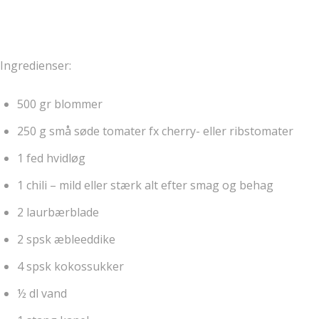
Ingredienser:
500 gr blommer
250 g små søde tomater fx cherry- eller ribstomater
1 fed hvidløg
1 chili – mild eller stærk alt efter smag og behag
2 laurbærblade
2 spsk æbleeddike
4 spsk kokossukker
½ dl vand