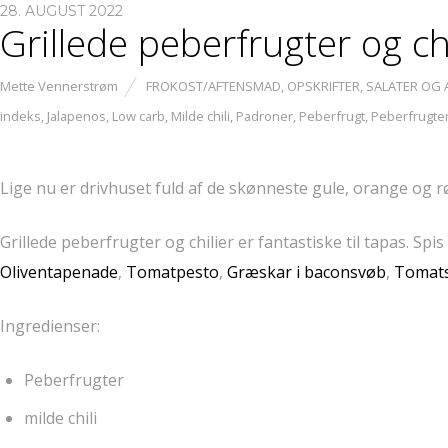
28. AUGUST 2022
Grillede peberfrugter og chi
Mette Vennerstrøm
FROKOST/AFTENSMAD
,
OPSKRIFTER
,
SALATER OG
indeks
,
Jalapenos
,
Low carb
,
Milde chili
,
Padroner
,
Peberfrugt
,
Peberfrugte
Lige nu er drivhuset fuld af de skønneste gule, orange og r
Grillede peberfrugter og chilier er fantastiske til tapas.
Oliventapenade
,
Tomatpesto
,
Græskar i baconsvøb
,
Tomats
Ingredienser:
Peberfrugter
milde chili