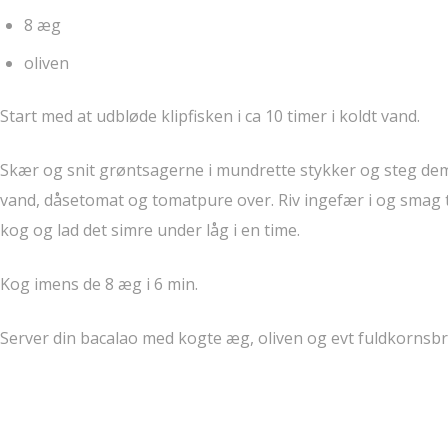
8 æg
oliven
Start med at udbløde klipfisken i ca 10 timer i koldt vand.
Skær og snit grøntsagerne i mundrette stykker og steg dem i
vand, dåsetomat og tomatpure over. Riv ingefær i og smag ti
kog og lad det simre under låg i en time.
Kog imens de 8 æg i 6 min.
Server din bacalao med kogte æg, oliven og evt fuldkornsbr