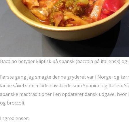
Bacalao betyder klipfisk på spansk (baccala på italiensk) og e
Første gang jeg smagte denne gryderet var i Norge, og tørr
lande såvel som middelhavslande som Spanien og Italien. S
spanske madtraditioner i en opdateret dansk udgave, hvor k
og broccoli.
Ingredienser: