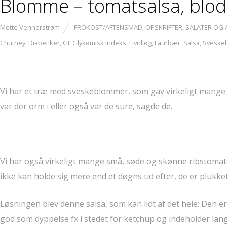
Blomme – tomatsalsa, blod
Mette Vennerstrøm
FROKOST/AFTENSMAD
,
OPSKRIFTER
,
SALATER OG
Chutney
,
Diabetiker
,
GI
,
Glykømisk indeks
,
Hvidløg
,
Laurbær
,
Salsa
,
Sveske
Vi har et træ med sveskeblommer, som gav virkeligt mange
var der orm i eller også var de sure, sagde de.
Vi har også virkeligt mange små, søde og skønne ribstoma
ikke kan holde sig mere end et døgns tid efter, de er plukket
Løsningen blev denne salsa, som kan lidt af det hele: Den er 
god som dyppelse fx i stedet for ketchup og indeholder lan