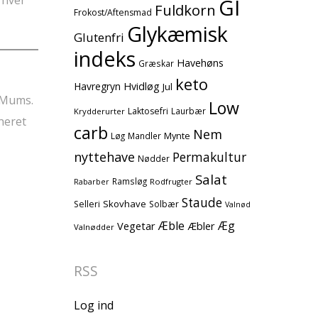
 hver
GI
Fuldkorn
Frokost/Aftensmad
Glykæmisk
Glutenfri
indeks
Havehøns
Græskar
keto
Havregryn
Hvidløg
Jul
. Mums.
Low
Laktosefri
Laurbær
Krydderurter
neret
carb
Nem
Mynte
Løg
Mandler
nyttehave
Permakultur
Nødder
Salat
Ramsløg
Rodfrugter
Rabarber
Staude
Skovhave
Selleri
Solbær
Valnød
Æble
Æg
Vegetar
Æbler
Valnødder
RSS
Log ind