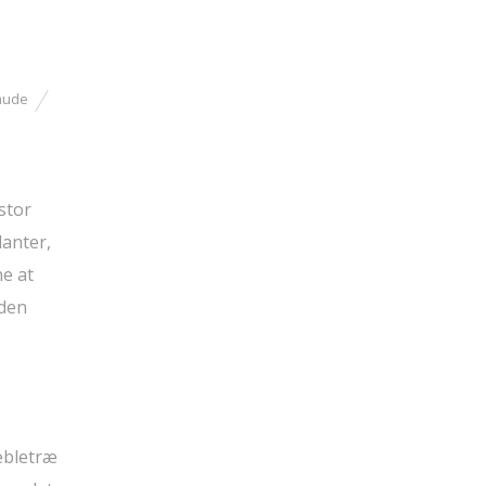
aude
e
stor
lanter,
ne at
iden
 æbletræ