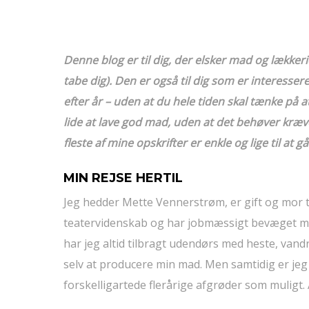
Denne blog er til dig, der elsker mad og lækkeri
tabe dig). Den er også til dig som er interesser
efter år – uden at du hele tiden skal tænke på a
lide at lave god mad, uden at det behøver kræv
fleste af mine opskrifter er enkle og lige til at
MIN REJSE HERTIL
Jeg hedder Mette Vennerstrøm, er gift og mor ti
teatervidenskab og har jobmæssigt bevæget mig l
har jeg altid tilbragt udendørs med heste, vand
selv at producere min mad. Men samtidig er jeg
forskelligartede flerårige afgrøder som muligt.