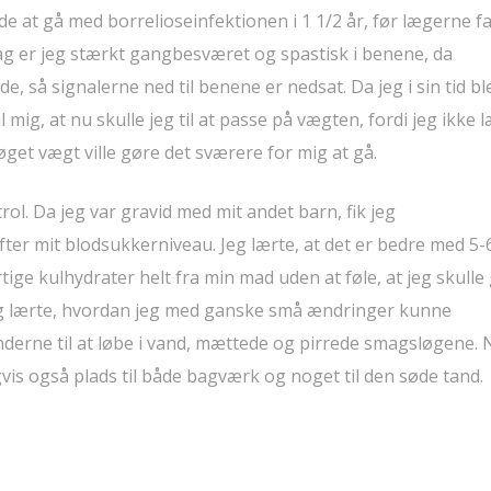
åede at gå med borrelioseinfektionen i 1 1/2 år, før lægerne f
dag er jeg stærkt gangbesværet og spastisk i benene, da
, så signalerne ned til benene er nedsat. Da jeg i sin tid bl
 mig, at nu skulle jeg til at passe på vægten, fordi jeg ikke
et vægt ville gøre det sværere for mig at gå.
rol. Da jeg var gravid med mit andet barn, fik jeg
fter mit blodsukkerniveau. Jeg lærte, at det er bedre med 5-
tige kulhydrater helt fra min mad uden at føle, at jeg skulle
eg lærte, hvordan jeg med ganske små ændringer kunne
derne til at løbe i vand, mættede og pirrede smagsløgene. 
vis også plads til både bagværk og noget til den søde tand.