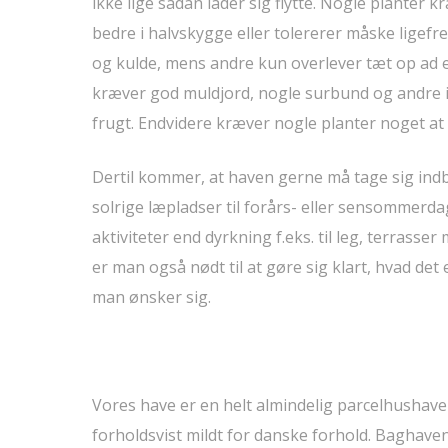
ikke lige sådan lader sig flytte. Nogle planter 
bedre i halvskygge eller tolererer måske ligefr
og kulde, mens andre kun overlever tæt op ad 
kræver god muldjord, nogle surbund og andre ig
frugt. Endvidere kræver nogle planter noget at 
Dertil kommer, at haven gerne må tage sig in
solrige læpladser til forårs- eller sensommer
aktiviteter end dyrkning f.eks. til leg, terrasse
er man også nødt til at gøre sig klart, hvad det
man ønsker sig.
Vores have er en helt almindelig parcelhushave
forholdsvist mildt for danske forhold. Baghav