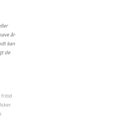
ller
have år
odt kan
gt de
fritid
lsker
e