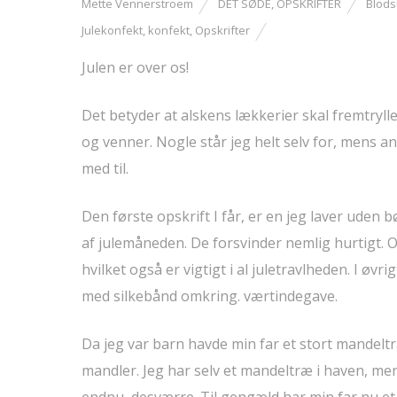
Mette Vennerstroem
DET SØDE
,
OPSKRIFTER
Blods
Julekonfekt
,
konfekt
,
Opskrifter
Julen er over os!
Det betyder at alskens lækkerier skal fremtrylle
og venner. Nogle står jeg helt selv for, mens 
med til.
Den første opskrift I får, er en jeg laver uden 
af julemåneden. De forsvinder nemlig hurtigt. 
hvilket også er vigtigt i al juletravlheden. I øvri
med silkebånd omkring. værtindegave.
Da jeg var barn havde min far et stort mandelt
mandler. Jeg har selv et mandeltræ i haven, men de