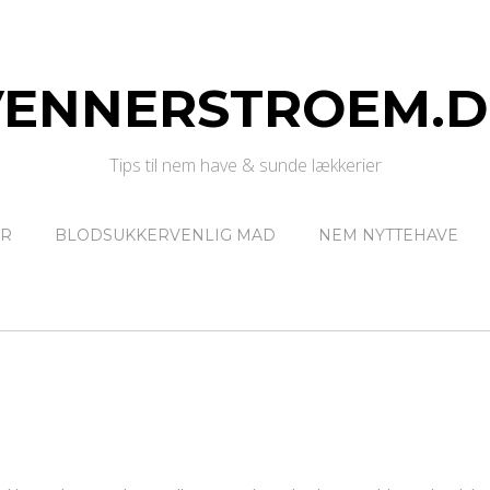
VENNERSTROEM.D
Tips til nem have & sunde lækkerier
ER
BLODSUKKERVENLIG MAD
NEM NYTTEHAVE