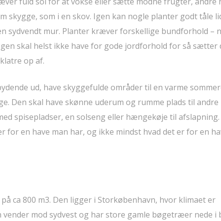
kræver fuld sol for at vokse eller sætte modne frugter, andre 
em skygge, som i en skov. Igen kan nogle planter godt tåle li
en sydvendt mur. Planter kræver forskellige bundforhold – 
en skal helst ikke have for gode jordforhold for så sætter 
klatre op af.
dbydende ud, have skyggefulde områder til en varme somme
dage. Den skal have skønne uderum og rumme plads til andre
r med spisepladser, en solseng eller hængekøje til afslapning
 er for en have man har, og ikke mindst hvad det er for en ha
 på ca 800 m3. Den ligger i Storkøbenhavn, hvor klimaet er
en vender mod sydvest og har store gamle bøgetræer nede i