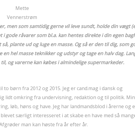
Mette
Vennerstrøm
er, men som samtidig gerne vil leve sundt, holde din vægt (e
et i gode råvarer som bl.a. kan hentes direkte i din egen bag
t så, plante ud og luge en masse. Og så er den til dig, som g
e en hel masse teknikker og udstyr og tage en halv dag. Lan
 gå til, og varerne kan købes i almindelige supermarkeder.
l to børn fra 2012 og 2015. Jeg er cand.mag i dansk og
idt omkring fra undervisning, redaktion og til politik. Min 
ring, løb, høns og have. Jeg har landmandsblod i årerne og e
 blevet særligt interesseret i at skabe en have med så mang
 Afgrøder man kan høste fra år efter år.