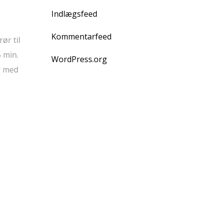
Indlægsfeed
Kommentarfeed
ør til
 min.
WordPress.org
r med