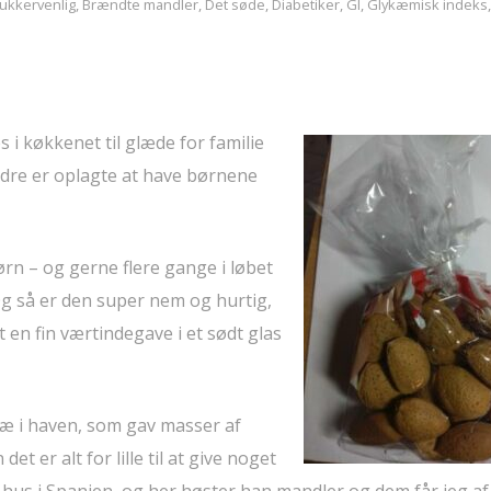
ukkervenlig
,
Brændte mandler
,
Det søde
,
Diabetiker
,
GI
,
Glykæmisk indeks
s i køkkenet til glæde for familie
andre er oplagte at have børnene
børn – og gerne flere gange i løbet
Og så er den super nem og hurtig,
gt en fin værtindegave i et sødt glas
ræ i haven, som gav masser af
t er alt for lille til at give noget