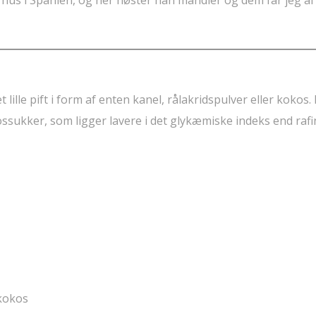
 hus i Spanien, og her høster han mandler og dem får jeg af
 lille pift i form af enten kanel, rålakridspulver eller kokos
sukker, som ligger lavere i det glykæmiske indeks end rafi
 kokos