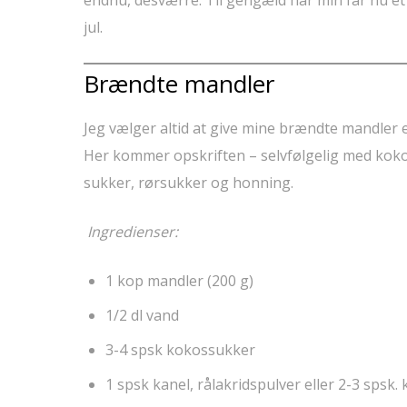
endnu, desværre. Til gengæld har min far nu et
jul.
Brændte mandler
Jeg vælger altid at give mine brændte mandler et
Her kommer opskriften – selvfølgelig med kokos
sukker, rørsukker og honning.
Ingredienser:
1 kop mandler (200 g)
1/2 dl vand
3-4 spsk kokossukker
1 spsk kanel, rålakridspulver eller 2-3 spsk.