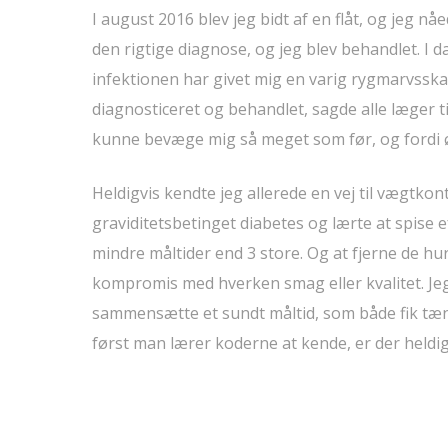
I august 2016 blev jeg bidt af en flåt, og jeg n
den rigtige diagnose, og jeg blev behandlet. I 
infektionen har givet mig en varig rygmarvsskade
diagnosticeret og behandlet, sagde alle læger til
kunne bevæge mig så meget som før, og fordi øg
Heldigvis kendte jeg allerede en vej til vægtkont
graviditetsbetinget diabetes og lærte at spise e
mindre måltider end 3 store. Og at fjerne de hur
kompromis med hverken smag eller kvalitet. J
sammensætte et sundt måltid, som både fik tæn
først man lærer koderne at kende, er der heldig