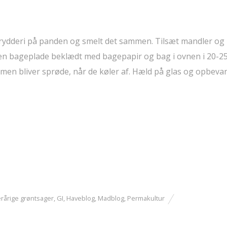
ydderi på panden og smelt det sammen. Tilsæt mandler og r
en bageplade beklædt med bagepapir og bag i ovnen i 20-25
 men bliver sprøde, når de køler af. Hæld på glas og opbeva
erårige grøntsager
,
GI
,
Haveblog
,
Madblog
,
Permakultur