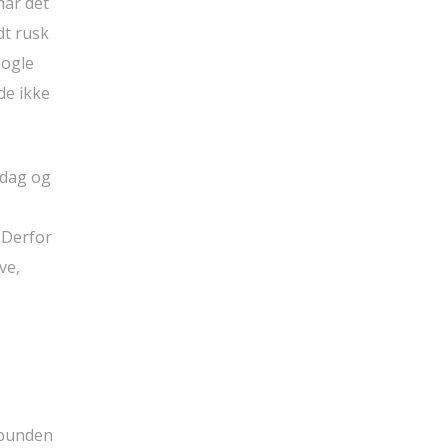
har det
dt rusk
nogle
de ikke
rdag og
. Derfor
ve,
 bunden