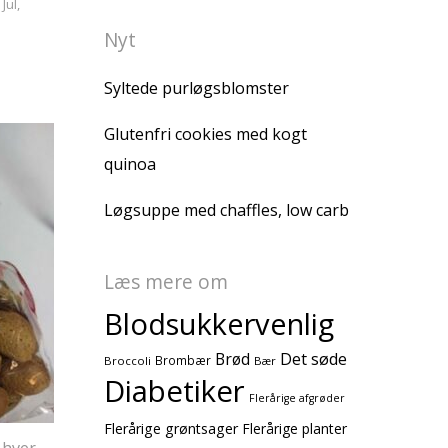
,
Jul
,
Nyt
Syltede purløgsblomster
Glutenfri cookies med kogt
quinoa
Løgsuppe med chaffles, low carb
Læs mere om
Blodsukkervenlig
Brød
Det søde
Brombær
Broccoli
Bær
Diabetiker
Flerårige afgrøder
Flerårige grøntsager
Flerårige planter