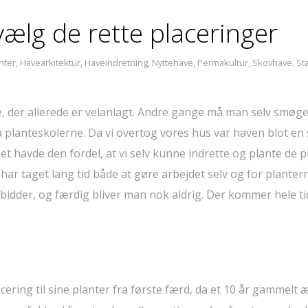
ælg de rette placeringer
nter
,
Havearkitektur
,
Haveindretning
,
Nyttehave
,
Permakultur
,
Skovhave
,
St
, der allerede er velanlagt. Andre gange må man selv smøg
lanteskolerne. Da vi overtog vores hus var haven blot en 
 havde den fordel, at vi selv kunne indrette og plante de p
et har taget lang tid både at gøre arbejdet selv og for planter
å bidder, og færdig bliver man nok aldrig. Der kommer hele t
acering til sine planter fra første færd, da et 10 år gammelt