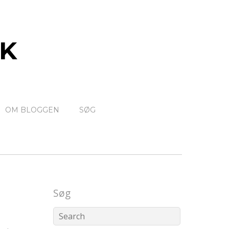
K
OM BLOGGEN
SØG
Søg